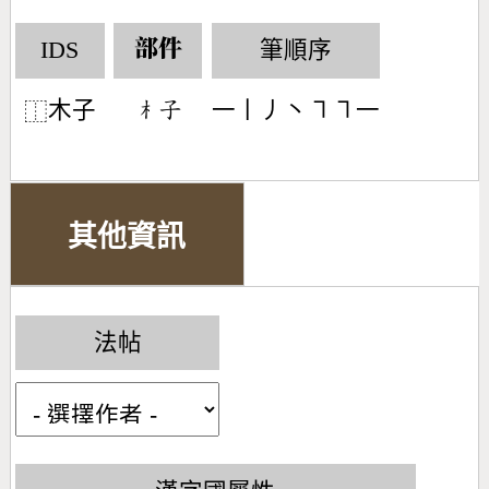
IDS
筆順序
部件
木子
一丨丿丶㇕㇕一
󶂸󶂡
⿰
其他資訊
法帖