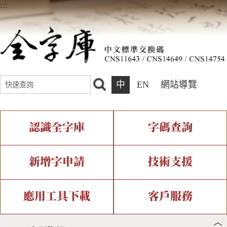
:::
中
EN
網站導覽
認識全字庫
字碼查詢
全字庫介紹
IDS查詢
全字庫現況
部件查詢
新增字申請
技術支援
中文碼介紹
複合查詢
專有名詞介紹
注音查詢
新字申請處理流程
字形即時顯示
造字解決方案
應用工具下載
客戶服務
︿