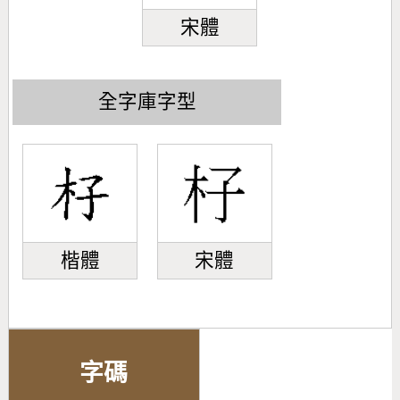
宋體
全字庫字型
楷體
宋體
字碼