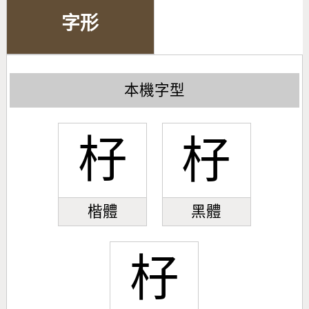
字形
本機字型
杍
杍
楷體
黑體
杍