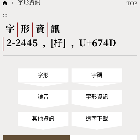
國際字碼相關組織
筆畫查詢
線上教學
倉頡查詢
全字庫授權
轉碼Web Service
個人電腦造字處理工具
問題集
意見回饋
\
字形資訊
TOP
:::
筆順序查詢
部首查詢
熱門查詢統計
字形下載
字
形
資
訊
2-2445 , [杍] , U+674D
CNS查詢
Unicode查詢
Big5查詢
拼音查詢
字形
字碼
符號索引
拼音文字索引
讀音
字形資訊
其他資訊
造字下載