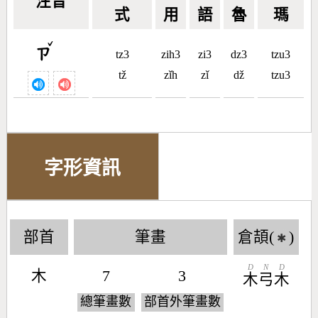
注音
式
用
語
魯
瑪
ˇ
ㄗ
tz3
zih3
zi3
dz3
tzu3
tž
zǐh
zǐ
dž
tzu3
字形資訊
部首
筆畫
倉頡(
)
✱
D
N
D
木
7
3
木
弓
木
總筆畫數
部首外筆畫數