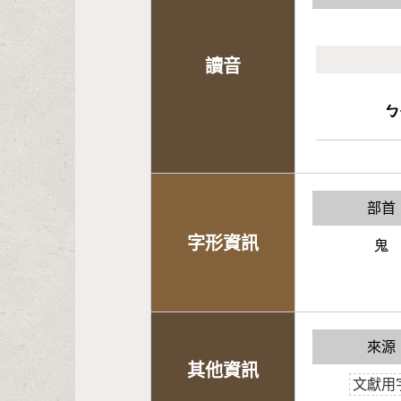
讀音
ㄅ
部首
字形資訊
鬼
來源
其他資訊
文獻用