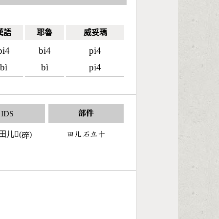
漢語
耶魯
威妥瑪
bi4
bi4
pi4
bì
bì
pi4
IDS
部件
田儿𪿢(
)
󶄬󶀶󶄢󶅒󶀓