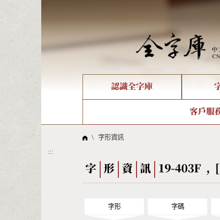
:::
認識全字庫
個人電腦造字處理工具
新字申請處理流程
字形即時顯示
全字庫介紹
IDS查詢
造字解
全字庫
部件
客戶服
問題集
意見
線上教學
倉頡查詢
筆順序
\
字形資訊
:::
Big5查詢
拼音
字
形
資
訊
19-403F , [
字形
字碼