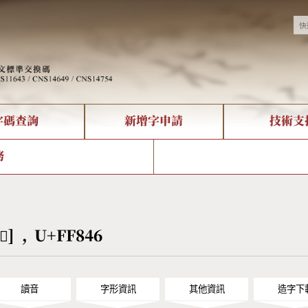
字碼查詢
新增字申請
技術支
決方案
現況
查詢
字形下載
中文碼介紹
全字庫授權
複合查詢
轉碼Web Service
專有名詞介紹
注音查詢
國
務
回饋
熱門查詢統計
查詢
部首查詢
CNS查詢
U
查詢
符號索引
拼音文字索引
󿡆] , U+FF846
讀音
字形資訊
其他資訊
造字下