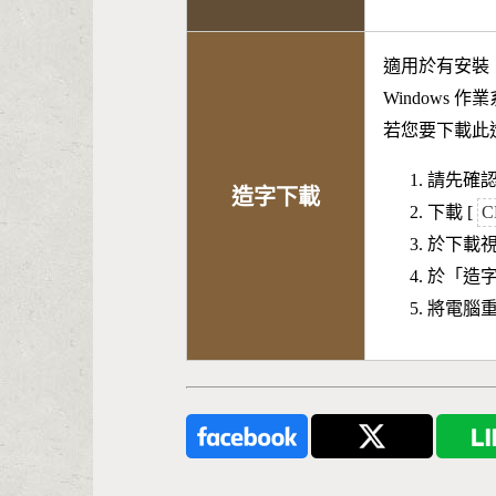
適用於有安裝
Windows 
若您要下載此
請先確認
造字下載
下載 [
C
於下載
於「造
將電腦重