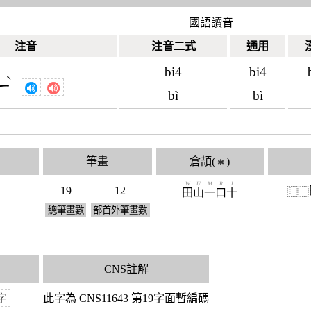
國語讀音
注音
注音二式
通用
bi4
bi4
ˋ
ㄧ
bì
bì
筆畫
倉頡(
)
✱
W
U
M
R
J
19
12
⿺
⿱
田
山
一
口
十
總筆畫數
部首外筆畫數
CNS註解
字
此字為 CNS11643 第19字面暫編碼