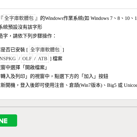
『
全字庫軟體包
』的Windows作業系統(如 Windows 7、8、10、
作業系統預設沒有該字形
造字，請依下列步驟操作：
是否已安裝 [
全字庫軟體包
]
NSPKG
/
OLF
/
ATB
] 檔案
視窗中選擇「開啟檔案」
字轉入及列印」的視窗中，點選下方的「加入」按鈕
新開機，登入後即可使用注音、倉頡(Win7版本)、Big5 或 Unic