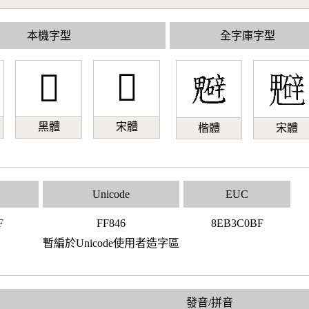
本機字型
全字庫字型
󿡆
󿡆
黑體
宋體
楷體
宋體
Unicode
EUC
F
FF846
8EB3C0BF
暫編於Unicode使用者造字區
發音/拼音