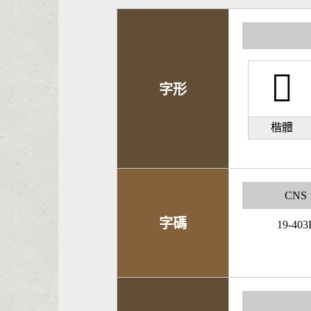
󿡆
字形
楷體
CNS
字碼
19-403