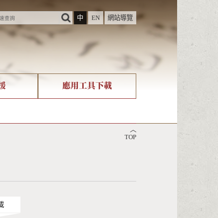
中
EN
網站導覽
援
應用工具下載
際字碼相關組織
筆畫查詢
︿
nicode查詢
TOP
載