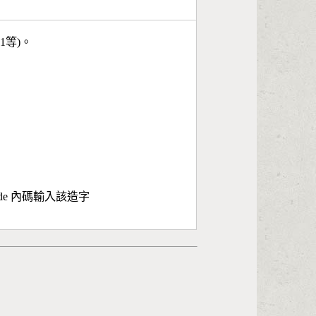
11等)。
ode 內碼輸入該造字