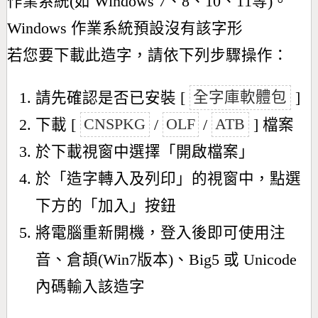
作業系統(如 Windows 7、8、10、11等)。
Windows 作業系統預設沒有該字形
若您要下載此造字，請依下列步驟操作：
請先確認是否已安裝 [
全字庫軟體包
]
下載 [
CNSPKG
/
OLF
/
ATB
] 檔案
於下載視窗中選擇「開啟檔案」
於「造字轉入及列印」的視窗中，點選
下方的「加入」按鈕
將電腦重新開機，登入後即可使用注
音、倉頡(Win7版本)、Big5 或 Unicode
內碼輸入該造字