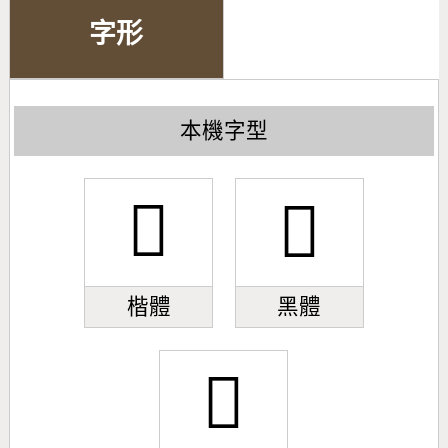
字形
本機字型
󿡌
󿡌
楷體
黑體
󿡌