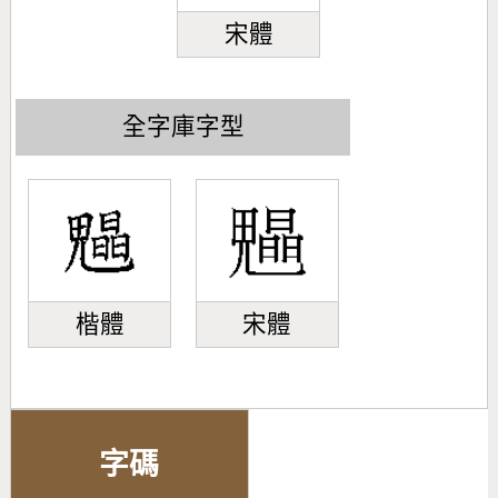
宋體
全字庫字型
楷體
宋體
字碼