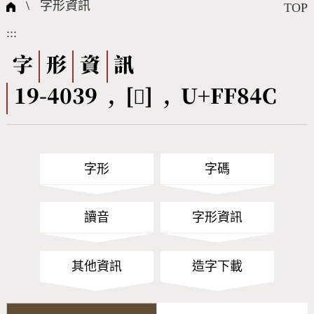
國際字碼相關組織
筆畫查詢
線上教學
倉頡查詢
全字庫授權
轉碼Web Service
個人電腦造字處理工具
問題集
意見回饋
\
字形資訊
TOP
:::
筆順序查詢
部首查詢
熱門查詢統計
字形下載
字
形
資
訊
19-4039 , [󿡌] , U+FF84C
CNS查詢
Unicode查詢
Big5查詢
拼音查詢
字形
字碼
符號索引
拼音文字索引
讀音
字形資訊
其他資訊
造字下載