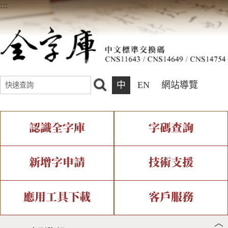
:::
中
EN
網站導覽
認識全字庫
字碼查詢
全字庫介紹
IDS查詢
全字庫現況
部件查詢
新增字申請
技術支援
中文碼介紹
複合查詢
專有名詞介紹
注音查詢
新字申請處理流程
字形即時顯示
造字解決方案
應用工具下載
客戶服務
︿