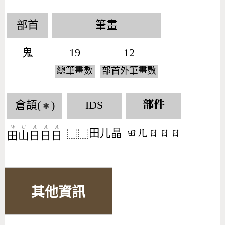
部首
筆畫
鬼
19
12
總筆畫數
部首外筆畫數
倉頡(
)
IDS
部件
✱
W
U
A
A
A
田儿晶
󶄬󶀶󶃐󶃐󶃐
⿺
⿱
田
山
日
日
日
其他資訊