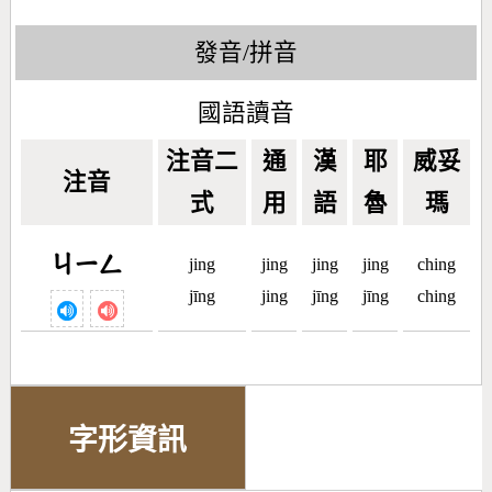
發音/拼音
國語讀音
注音二
通
漢
耶
威妥
注音
式
用
語
魯
瑪
ㄐㄧㄥ
jing
jing
jing
jing
ching
jīng
jing
jīng
jīng
ching
字形資訊