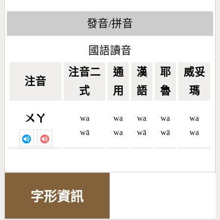
發音/拼音
國語讀音
注音二
通
漢
耶
威妥
注音
式
用
語
魯
瑪
ㄨㄚ
wa
wa
wa
wa
wa
wā
wa
wā
wā
wa
字形資訊