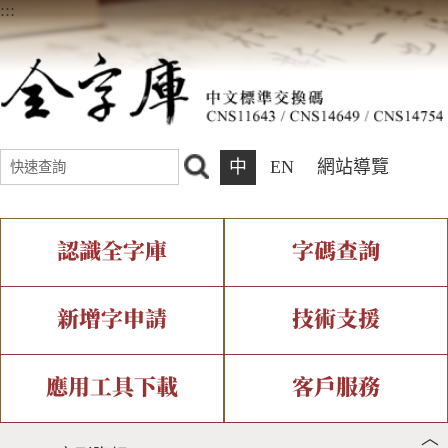
:::
中
EN
網站導覽
認識全字庫
字碼查詢
全字庫介紹
IDS查詢
全字庫現況
部件查詢
新增字申請
技術支援
中文碼介紹
複合查詢
專有名詞介紹
注音查詢
新字申請處理流程
字形即時顯示
造字解決方案
應用工具下載
客戶服務
︿