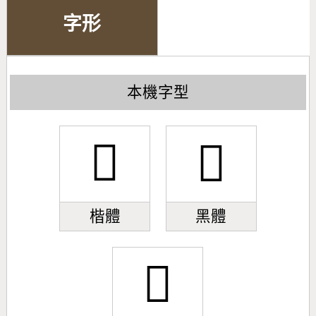
字形
本機字型
󿢙
󿢙
楷體
黑體
󿢙