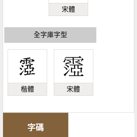
宋體
全字庫字型
楷體
宋體
字碼