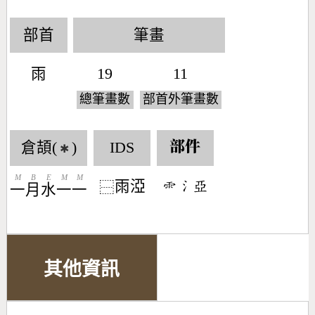
部首
筆畫
雨
19
11
總筆畫數
部首外筆畫數
倉頡(
)
IDS
部件
✱
M
B
E
M
M
雨𣵾
󶇅󶄔󶇀
⿱
一
月
水
一
一
其他資訊