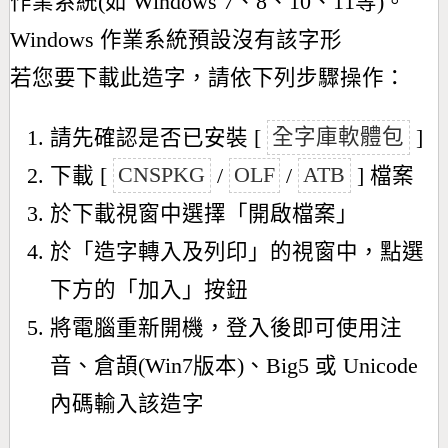
作業系統(如 Windows 7、8、10、11等)。
Windows 作業系統預設沒有該字形
若您要下載此造字，請依下列步驟操作：
請先確認是否已安裝 [
全字庫軟體包
]
下載 [
CNSPKG
/
OLF
/
ATB
] 檔案
於下載視窗中選擇「開啟檔案」
於「造字轉入及列印」的視窗中，點選
下方的「加入」按鈕
將電腦重新開機，登入後即可使用注
音、倉頡(Win7版本)、Big5 或 Unicode
內碼輸入該造字