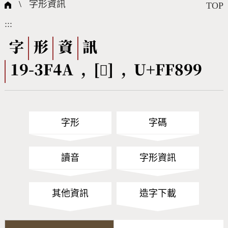
國際字碼相關組織
筆畫查詢
線上教學
倉頡查詢
全字庫授權
轉碼Web Service
個人電腦造字處理工具
問題集
意見回饋
\
字形資訊
TOP
:::
筆順序查詢
部首查詢
熱門查詢統計
字形下載
字
形
資
訊
19-3F4A , [󿢙] , U+FF899
CNS查詢
Unicode查詢
Big5查詢
拼音查詢
字形
字碼
符號索引
拼音文字索引
讀音
字形資訊
其他資訊
造字下載