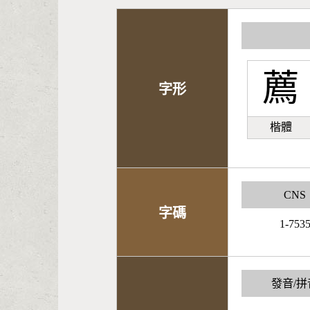
薦
字形
楷體
CNS
字碼
1-753
發音/拼