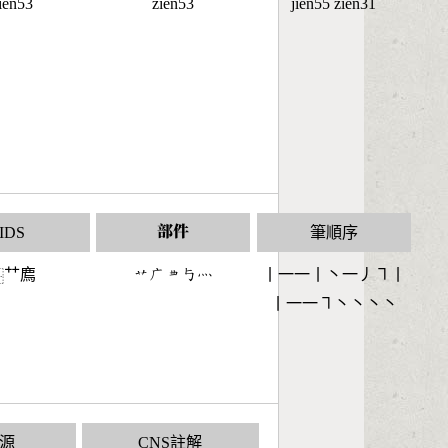
ien53
zien53
jien55 zien31
IDS
部件
筆順序
艹廌
󶃋󶂉󶄍󶀢󶃺
丨一一丨丶一丿㇕丨
⿱
丨一一㇕丶丶丶丶
源
CNS註解