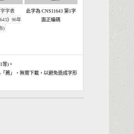
國字字表
此字為 CNS11643 第1字
1643》96年
面正編碼
布)
11等)。
為「
薦
」，無需下載，以避免造成字形