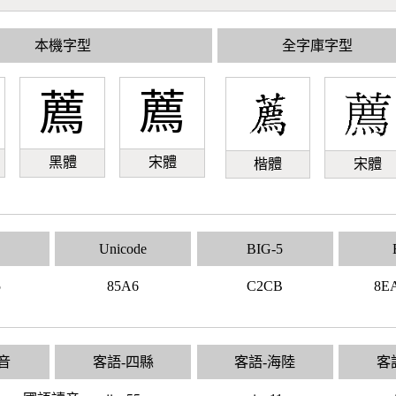
本機字型
全字庫字型
薦
薦
黑體
宋體
楷體
宋體
Unicode
BIG-5
5
85A6
C2CB
8E
音
客語-四縣
客語-海陸
客