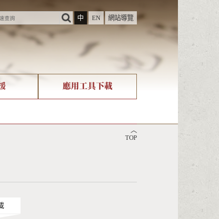
中
EN
網站導覽
援
應用工具下載
際字碼相關組織
筆畫查詢
︿
nicode查詢
TOP
載