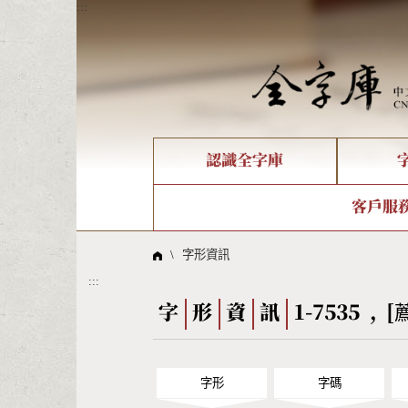
:::
認識全字庫
個人電腦造字處理工具
新字申請處理流程
字形即時顯示
全字庫介紹
IDS查詢
造字解
全字庫
部件
客戶服
問題集
意見
線上教學
倉頡查詢
筆順序
\
字形資訊
:::
Big5查詢
拼音
字
形
資
訊
1-7535 , [
字形
字碼