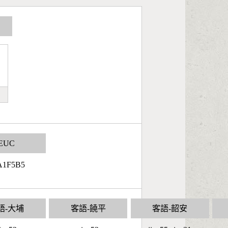
EUC
A1F5B5
語-大埔
客語-饒平
客語-韶安