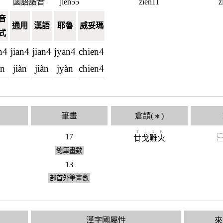
國語讀音
jien55
zien11
z
音
通用
漢語
耶魯
威妥瑪
式
an4
jian4
jian4
jyan4
chien4
àn
jiàn
jiàn
jyàn
chien4
筆畫
倉頡(
)
✱
T
I
X
F
17
廿
戈
難
火
總筆畫數
13
部首外筆畫數
漢字國屬性
來