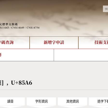
字碼查詢
新增字申請
技術支
決方案
現況
查詢
字形下載
中文碼介紹
全字庫授權
複合查詢
轉碼Web Service
專有名詞介紹
注音查詢
國
務
回饋
熱門查詢統計
查詢
部首查詢
CNS查詢
U
查詢
符號索引
拼音文字索引
薦] , U+85A6
讀音
字形資訊
其他資訊
造字下