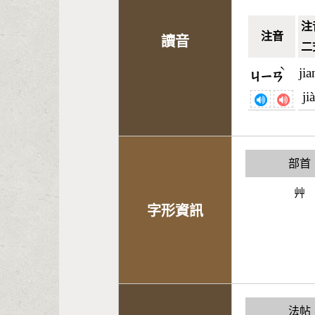
注
注音
讀音
二
ˋ
ji
ㄐㄧㄢ
ji
部首
艸
字形資訊
法帖