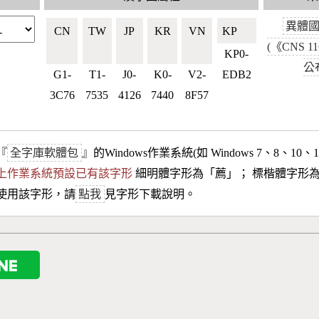
異體
CN
TW
JP
KR
VN
KP🇰🇵
(《CNS 1
🇨🇳
🇹🇼
🇯🇵
🇰🇷
🇻🇳
KP0-
公
G1-
T1-
J0-
K0-
V2-
EDB2
3C76
7535
4126
7440
8F57
『
全字庫軟體包
』的Windows作業系統(如 Windows 7、8、10、
10以上作業系統預設已有該字形
細明體字形為「
薦
」； 標楷體字形
使用該字形，請
點我
見字形下載說明。