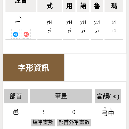
注音
式
用
語
魯
瑪
ˋ
ㄧ
yi4
yi4
yi4
yi4
i4
yì
yì
yì
yì
i4
字形資訊
部首
筆畫
倉頡(
)
✱
N
L
邑
3
0
弓
中
總筆畫數
部首外筆畫數