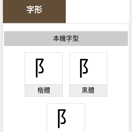
字形
本機字型
阝
阝
楷體
黑體
阝