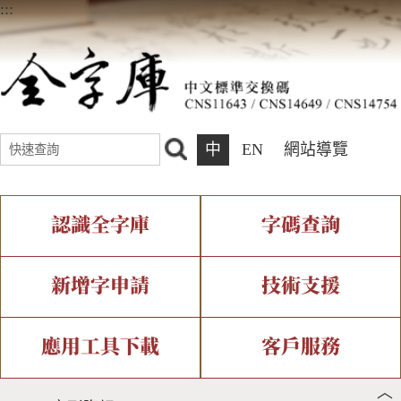
:::
中
EN
網站導覽
認識全字庫
字碼查詢
全字庫介紹
IDS查詢
全字庫現況
部件查詢
新增字申請
技術支援
中文碼介紹
複合查詢
專有名詞介紹
注音查詢
新字申請處理流程
字形即時顯示
造字解決方案
應用工具下載
客戶服務
︿