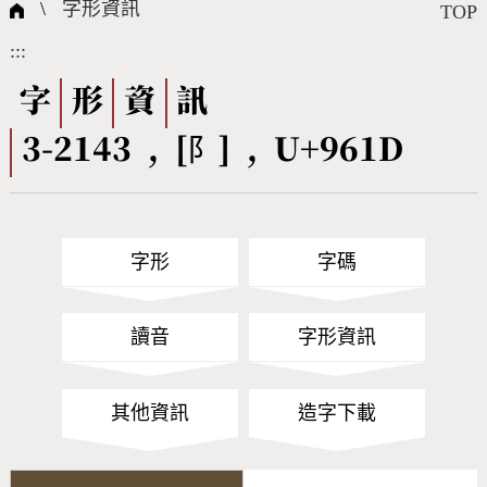
國際字碼相關組織
筆畫查詢
線上教學
倉頡查詢
全字庫授權
轉碼Web Service
個人電腦造字處理工具
問題集
意見回饋
\
字形資訊
TOP
:::
筆順序查詢
部首查詢
熱門查詢統計
字形下載
字
形
資
訊
3-2143 , [阝] , U+961D
CNS查詢
Unicode查詢
Big5查詢
拼音查詢
字形
字碼
符號索引
拼音文字索引
讀音
字形資訊
其他資訊
造字下載