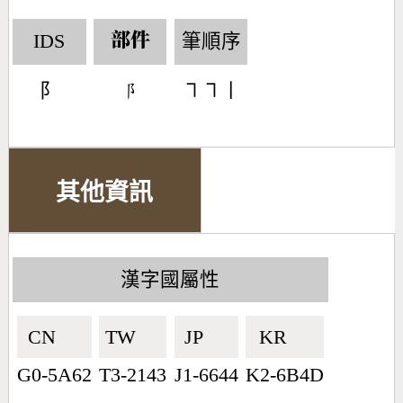
IDS
筆順序
部件
阝
㇕㇕丨
󶂥
其他資訊
漢字國屬性
CN🇨🇳
TW🇹🇼
JP🇯🇵
KR🇰🇷
G0-5A62
T3-2143
J1-6644
K2-6B4D