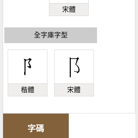
宋體
全字庫字型
楷體
宋體
字碼