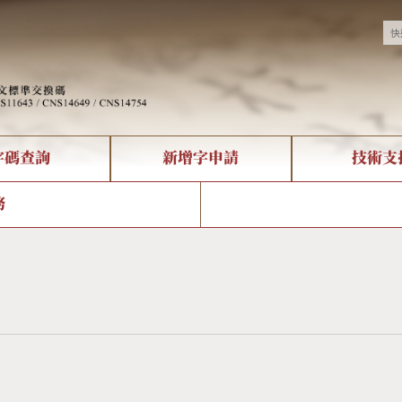
字碼查詢
新增字申請
技術支
決方案
現況
查詢
字形下載
中文碼介紹
全字庫授權
複合查詢
轉碼Web Service
專有名詞介紹
注音查詢
國
務
回饋
熱門查詢統計
查詢
部首查詢
CNS查詢
U
查詢
符號索引
拼音文字索引