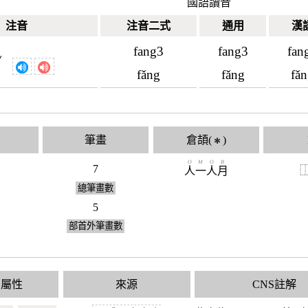
國語讀音
注音
注音二式
通用
漢
fang3
fang3
fan
ˇ
ㄤ
fǎng
fǎng
fǎ
筆畫
倉頡(
)
✱
O
M
O
B
7
人
一
人
月
總筆畫數
5
部首外筆畫數
國屬性
來源
CNS註解