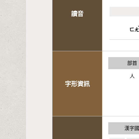
讀音
ㄈ
部首
人
字形資訊
漢字