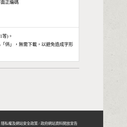
3字面正編碼
11等)。
為「
㑂
」，無需下載，以避免造成字形
隱私權及網站安全政策
/
政府網站資料開放宣告