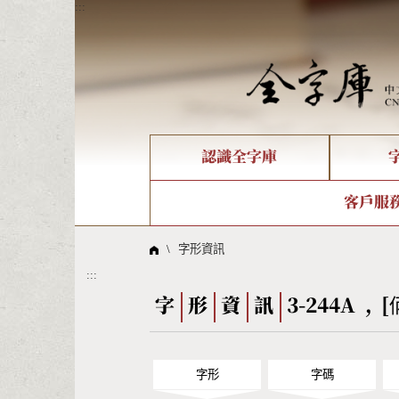
:::
認識全字庫
個人電腦造字處理工具
新字申請處理流程
字形即時顯示
全字庫介紹
IDS查詢
造字解
全字庫
部件
客戶服
問題集
意見
線上教學
倉頡查詢
筆順序
\
字形資訊
:::
Big5查詢
拼音
字
形
資
訊
3-244A , [
字形
字碼