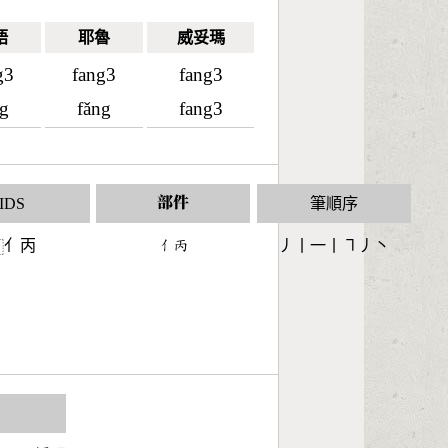
語
耶魯
威妥瑪
g3
fang3
fang3
ng
fǎng
fang3
IDS
部件
筆順序
亻丙
󶀭󶄡
丿丨一丨㇕丿丶
⿰