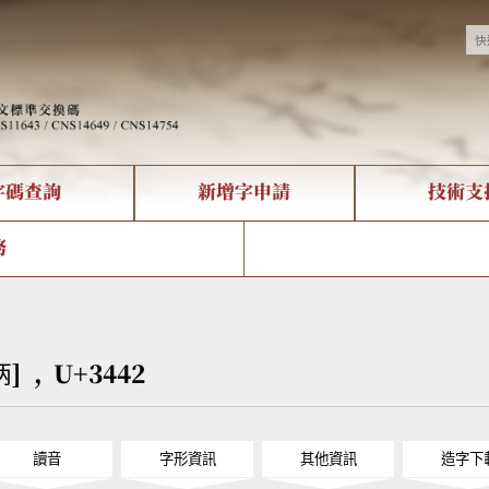
字碼查詢
新增字申請
技術支
決方案
現況
查詢
字形下載
中文碼介紹
全字庫授權
複合查詢
轉碼Web Service
專有名詞介紹
注音查詢
國
務
回饋
熱門查詢統計
查詢
部首查詢
CNS查詢
U
查詢
符號索引
拼音文字索引
㑂] , U+3442
讀音
字形資訊
其他資訊
造字下