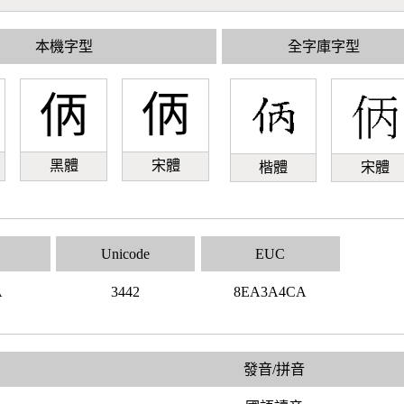
本機字型
全字庫字型
㑂
㑂
黑體
宋體
楷體
宋體
Unicode
EUC
A
3442
8EA3A4CA
發音/拼音