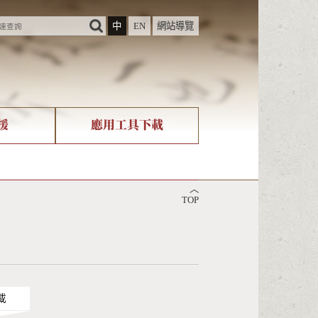
中
EN
網站導覽
援
應用工具下載
際字碼相關組織
筆畫查詢
︿
nicode查詢
TOP
載