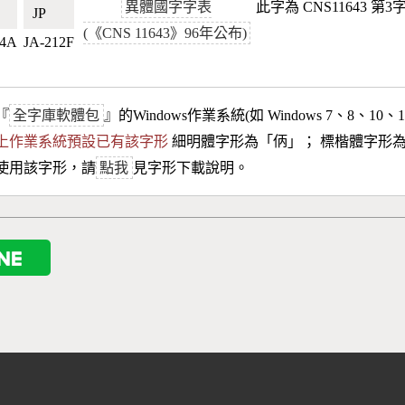
異體國字字表
此字為 CNS11643 第
🇼
JP🇯🇵
(《CNS 11643》96年公布)
44A
JA-212F
『
全字庫軟體包
』的Windows作業系統(如 Windows 7、8、10、
10以上作業系統預設已有該字形
細明體字形為「
㑂
」； 標楷體字形
使用該字形，請
點我
見字形下載說明。