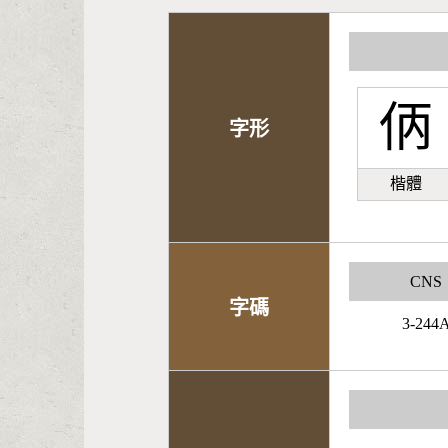
㑂
字形
楷體
CNS
字碼
3-244