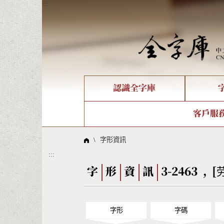
:::
認識全字庫
個人電腦造字處理工具
新字申請處理流程
字形即時顯示
全字庫介紹
IDS查詢
造字解
全字庫
部件
客戶服
問題集
意見
線上教學
倉頡查詢
筆順序
\
字形資訊
:::
Big5查詢
拼音
字
形
資
訊
3-2463 , [
字形
字碼