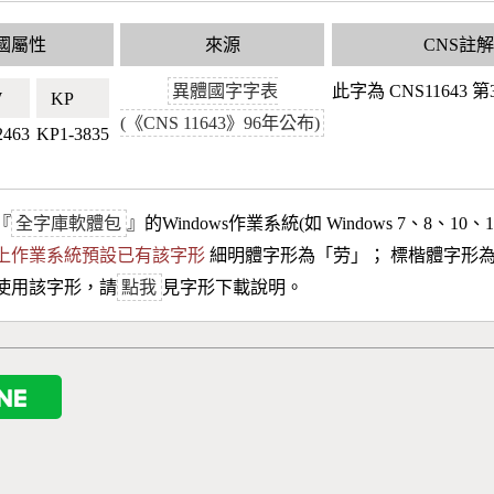
國屬性
來源
CNS註
異體國字字表
此字為 CNS11643
🇼
KP🇰🇵
(《CNS 11643》96年公布)
2463
KP1-3835
『
全字庫軟體包
』的Windows作業系統(如 Windows 7、8、10、
10以上作業系統預設已有該字形
細明體字形為「
劳
」； 標楷體字形
使用該字形，請
點我
見字形下載說明。