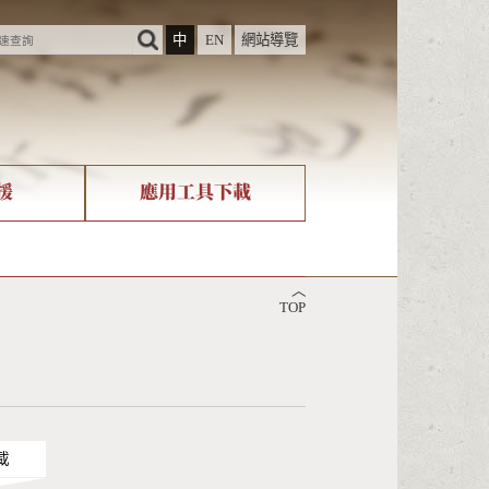
中
EN
網站導覽
援
應用工具下載
際字碼相關組織
筆畫查詢
︿
nicode查詢
TOP
載