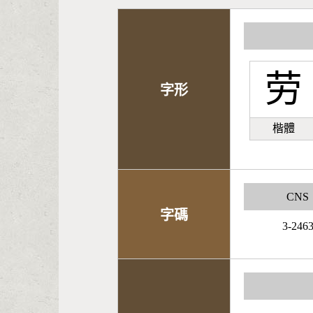
劳
字形
楷體
CNS
字碼
3-246