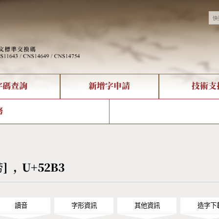
字碼查詢
新增字申請
技術支
決方案
現況
查詢
字形下載
中文碼介紹
全字庫授權
複合查詢
轉碼Web Service
專有名詞介紹
注音查詢
國
務
回饋
熱門查詢統計
查詢
部首查詢
CNS查詢
U
查詢
符號索引
拼音文字索引
劳] , U+52B3
讀音
字形資訊
其他資訊
造字下