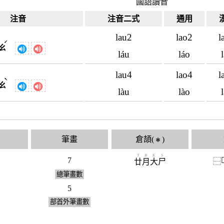
國語讀音
注音
注音二式
通用
lau2
lao2
l
ˊ
ㄠ
láu
láo
lau4
lao4
l
ˋ
ㄠ
làu
lào
筆畫
倉頡(
)
✱
T
B
K
S
7

⿱
廿
月
大
尸
總筆畫數
5
部首外筆畫數