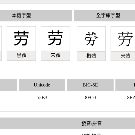
本機字型
全字庫字型
劳
劳
黑體
宋體
楷體
宋體
Unicode
BIG-5E
3
52B3
8FC0
8E
發音/拼音