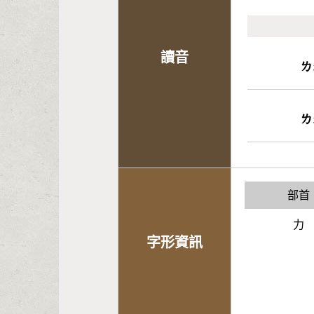
讀音
ㄌ
ㄌ
部首
力
字形資訊