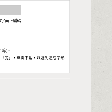
解
 第3字面正編碼
11等)。
為「
劳
」，無需下載，以避免造成字形