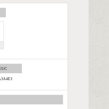
EUC
A3A4E3