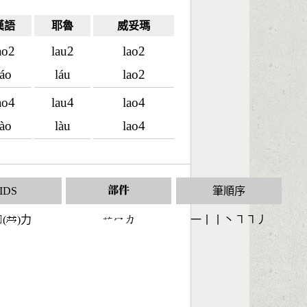
漢語
耶魯
威妥瑪
ao2
lau2
lao2
láo
láu
lao2
ao4
lau4
lao4
lào
làu
lao4
IDS
部件
筆順序
(
)力
󶁧󶁇󶁒
一丨丨丶㇕㇕丿