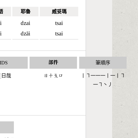
語
耶魯
威妥瑪
i
dzai
tsai
i
dzāi
tsai
IDS
部件
筆順序
日哉
󶃐󶀓󶃉󶁶
丨㇕一一一丨一丨㇕
⿰
一㇕丶丿