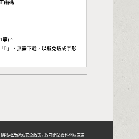
面正編碼
11等)。
「
𣈻
」，無需下載，以避免造成字形
隱私權及網站安全政策
/
政府網站資料開放宣告