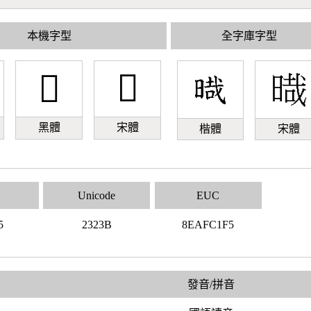
本機字型
全字庫字型
𣈻
𣈻
黑體
宋體
楷體
宋體
Unicode
EUC
5
2323B
8EAFC1F5
發音/拼音