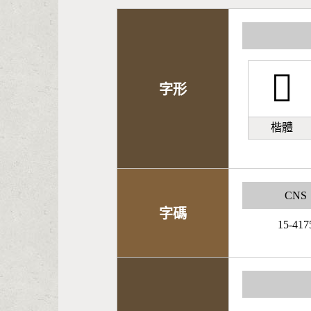
𣈻
字形
楷體
CNS
字碼
15-417