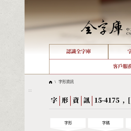
:::
認識全字庫
個人電腦造字處理工具
新字申請處理流程
字形即時顯示
全字庫介紹
IDS查詢
造字解
全字庫
部件
客戶服
問題集
意見
線上教學
倉頡查詢
筆順序
\
字形資訊
:::
Big5查詢
拼音
字
形
資
訊
15-4175 , [
字形
字碼