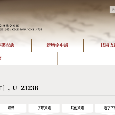
字碼查詢
新增字申請
技術支
決方案
現況
查詢
字形下載
中文碼介紹
全字庫授權
複合查詢
轉碼Web Service
專有名詞介紹
注音查詢
國
務
回饋
熱門查詢統計
查詢
部首查詢
CNS查詢
U
查詢
符號索引
拼音文字索引
𣈻] , U+2323B
讀音
字形資訊
其他資訊
造字下