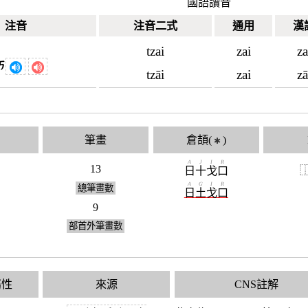
國語讀音
注音
注音二式
通用
漢
tzai
zai
za
ㄞ
tzāi
zai
zā
筆畫
倉頡(
)
✱
A
J
I
R
13
日
十
戈
口
A
G
I
R
總筆畫數
日
土
戈
口
9
部首外筆畫數
屬性
來源
CNS註解