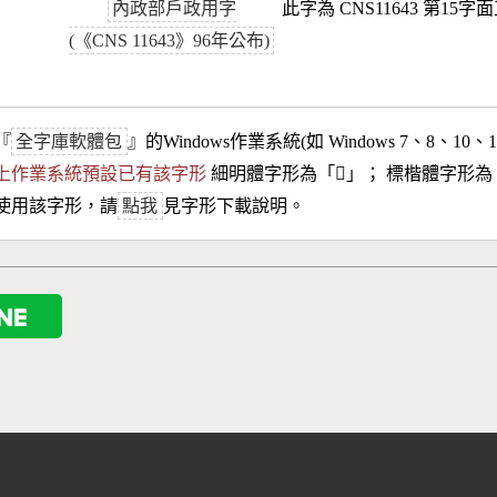
內政部戶政用字
此字為 CNS11643 第15字
(《CNS 11643》96年公布)
『
全字庫軟體包
』的Windows作業系統(如 Windows 7、8、10、
10以上作業系統預設已有該字形
細明體字形為「
𣈻
」； 標楷體字形為
使用該字形，請
點我
見字形下載說明。