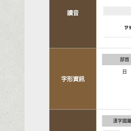
讀音
ㄗ
部首
日
字形資訊
漢字國