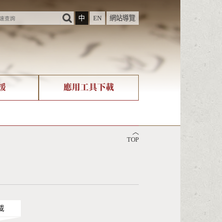
中
EN
網站導覽
援
應用工具下載
際字碼相關組織
筆畫查詢
︿
nicode查詢
TOP
載