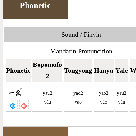
Phonetic
Sound / Pinyin
Mandarin Pronuncition
Bopomofo
Phonetic
Tongyong
Hanyu
Yale
W
2
ˊ
ㄧㄠ
yau2
yao2
yao2
yau2
yáu
yáo
yáo
yáu