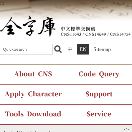
:::
中
EN
Sitemap
About CNS
Code Query
Introduction
IDS Query
Current Status
Apply Character
Support
Chinese Code Status
Components Query
Application Process
Font Instant Display
Tools Download
Service
︿