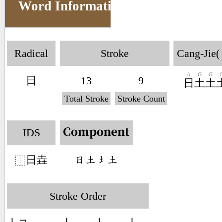
Word Information
Radical
Stroke
Cang-Jie(
A
G
G
日
13
9
日
土
土
Total Stroke
Stroke Count
IDS
Component
日垚
󶃐󶁢󶁣󶁢
⿰
Stroke Order