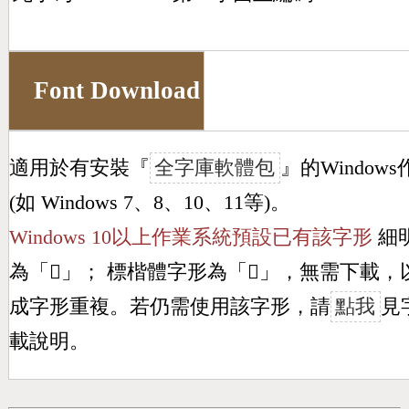
Font Download
適用於有安裝『
全字庫軟體包
』的Window
(如 Windows 7、8、10、11等)。
Windows 10以上作業系統預設已有該字形
細
為「
𣈹
」； 標楷體字形為「
𣈹
」，無需下載，
成字形重複。若仍需使用該字形，請
點我
見
載說明。