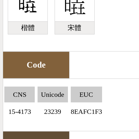
楷體
宋體
Code
CNS
Unicode
EUC
15-4173
23239
8EAFC1F3