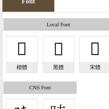
Font
Big5 Query
Pinyin Query
Symbol Index
Local Font
Pinyin Word Index
𣈹
𣈹
𣈹
楷體
黑體
宋體
CNS Font