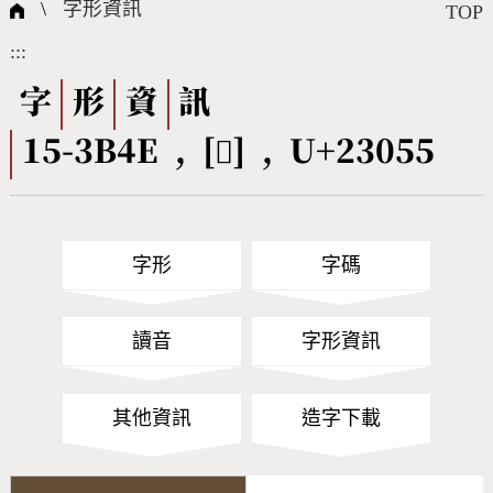
國際字碼相關組織
筆畫查詢
線上教學
倉頡查詢
全字庫授權
轉碼Web Service
個人電腦造字處理工具
問題集
意見回饋
\
字形資訊
TOP
:::
筆順序查詢
部首查詢
熱門查詢統計
字形下載
字
形
資
訊
15-3B4E , [𣁕] , U+23055
CNS查詢
Unicode查詢
Big5查詢
拼音查詢
字形
字碼
符號索引
拼音文字索引
讀音
字形資訊
其他資訊
造字下載