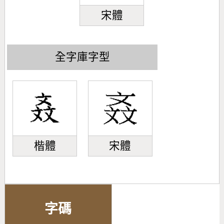
宋體
全字庫字型
楷體
宋體
字碼