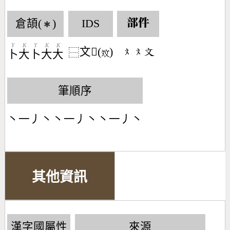
倉頡(
)
IDS
部件
✱
Y
K
Y
K
K
文𪯢(
)
󶃷󶃷󶃶
⿱
卜
大
卜
大
大
筆順序
丶一丿丶丶一丿丶丶一丿丶
其他資訊
漢字國屬性
來源