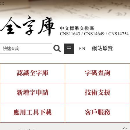
:::
中
EN
網站導覽
認識全字庫
字碼查詢
全字庫介紹
IDS查詢
全字庫現況
部件查詢
新增字申請
技術支援
中文碼介紹
複合查詢
專有名詞介紹
注音查詢
新字申請處理流程
字形即時顯示
造字解決方案
應用工具下載
客戶服務
︿