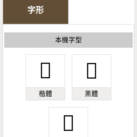
字形
本機字型
𣁕
𣁕
楷體
黑體
𣁕