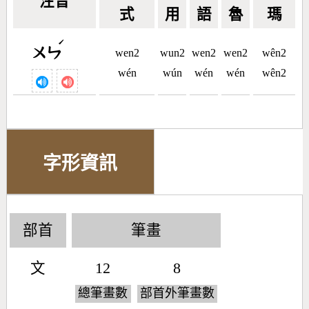
注音
式
用
語
魯
瑪
ˊ
ㄨㄣ
wen2
wun2
wen2
wen2
wên2
wén
wún
wén
wén
wên2
字形資訊
部首
筆畫
文
12
8
總筆畫數
部首外筆畫數