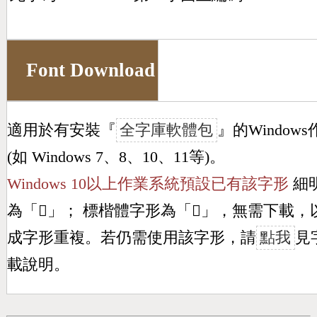
Font Download
適用於有安裝『
全字庫軟體包
』的Window
(如 Windows 7、8、10、11等)。
Windows 10以上作業系統預設已有該字形
細
為「
𣍼
」； 標楷體字形為「
𣍼
」，無需下載，
成字形重複。若仍需使用該字形，請
點我
見
載說明。