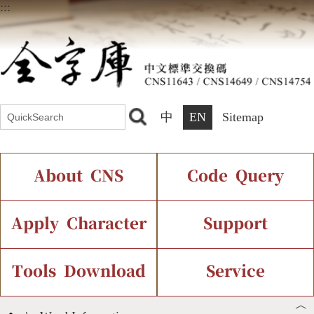
:::
中
EN
Sitemap
About CNS
Code Query
Introduction
IDS Query
Current Status
Apply Character
Support
Chinese Code Status
Components Query
Application Process
Font Instant Display
Tools Download
Service
︿