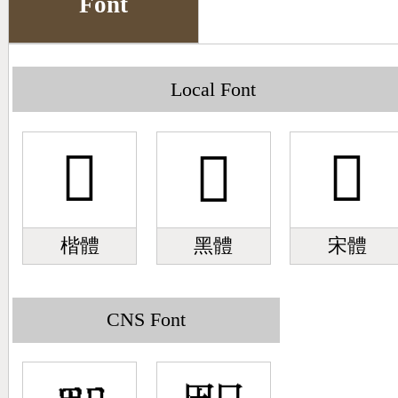
Font
Big5 Query
Pinyin Query
Symbol Index
Local Font
Pinyin Word Index
𣍼
𣍼
𣍼
楷體
黑體
宋體
CNS Font