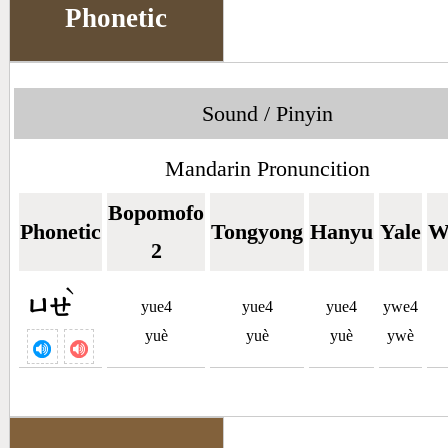
Phonetic
Sound / Pinyin
Mandarin Pronuncition
Bopomofo
Phonetic
Tongyong
Hanyu
Yale
W
2
ˋ
ㄩㄝ
yue4
yue4
yue4
ywe4
yuè
yuè
yuè
ywè