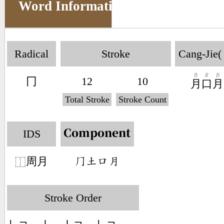
Word Information
Radical
Stroke
Cang-Jie(
B
R
B
冂
12
10
月
口
月
Total Stroke
Stroke Count
IDS
Component
周月
󶀧󶁢󶁶󶃭
⿰
Stroke Order