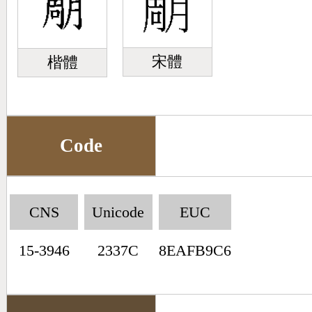
宋體
楷體
Code
CNS
Unicode
EUC
15-3946
2337C
8EAFB9C6