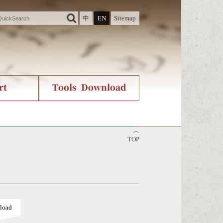
中
EN
Sitemap
rt
Tools Download
ry
rvice
International Org.
Stroke Count Query
︿
Unicode Query
TOP
load