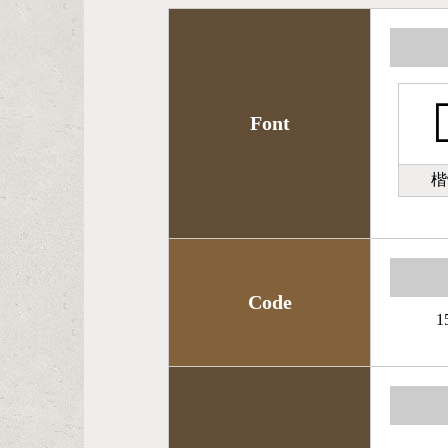

Font
楷
Code
1