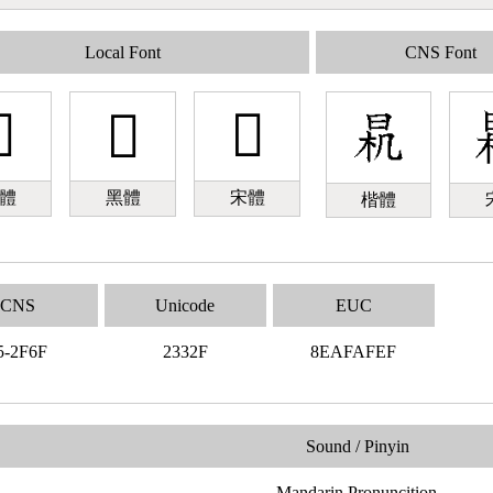
Local Font
CNS Font

𣌯
𣌯
體
黑體
宋體
楷體
CNS
Unicode
EUC
5-2F6F
2332F
8EAFAFEF
Sound / Pinyin
Mandarin Pronuncition