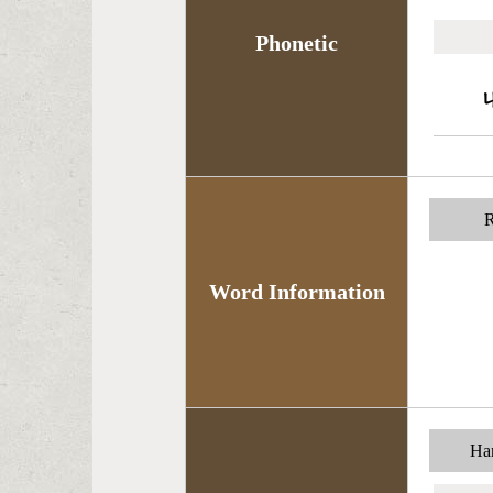
Phonetic
R
Word Information
Han