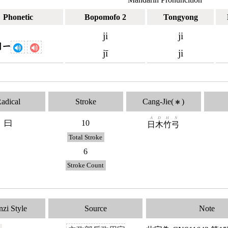
Phonetic
Bopomofo 2
Tongyong
ji
ji
ㄐㄧ
jī
ji
adical
Stroke
Cang-Jie(
)
✱
A
D
H
N
曰
10
日
木
竹
弓
Total Stroke
6
Stroke Count
zi Style
Source
Note