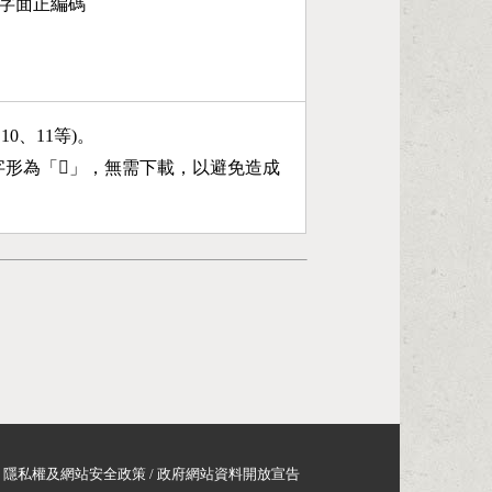
15字面正編碼
、10、11等)。
字形為「
𣌯
」，無需下載，以避免造成
隱私權及網站安全政策
/
政府網站資料開放宣告