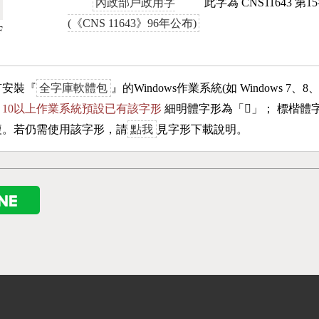
內政部戶政用字
此字為 CNS11643 第
(《CNS 11643》96年公布)
F
有安裝『
全字庫軟體包
』的Windows作業系統(如 Windows 7、8
ows 10以上作業系統預設已有該字形
細明體字形為「
𣌯
」； 標楷體
複。若仍需使用該字形，請
點我
見字形下載說明。