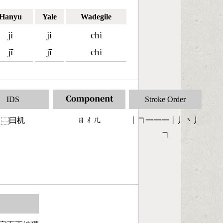
Hanyu
Yale
Wadegile
ji
ji
chi
jī
jī
chi
IDS
Component
Stroke Order
曰机
󶃐󶂸󶀸
丨㇕一一一丨丿丶丿
⿱
㇕