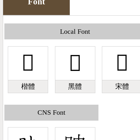
Font
Big5 Query
Pinyin Query
Symbol Index
Local Font
Pinyin Word Index
𣆣
𣆣
𣆣
楷體
黑體
宋體
CNS Font