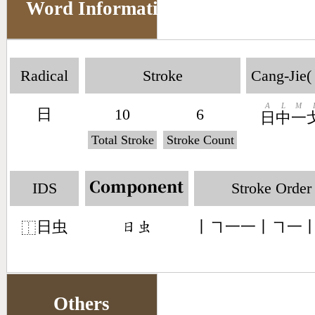
Word Information
Radical
Stroke
Cang-Jie(
A
L
M
日
10
6
日
中
一
Total Stroke
Stroke Count
IDS
Stroke Order
Component
日虫
丨㇕一一丨㇕一
󶃐󶅶
⿰
Others