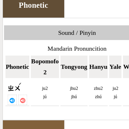
Phonetic
Sound / Pinyin
Mandarin Pronuncition
Bopomofo
Phonetic
Tongyong
Hanyu
Yale
W
2
ˊ
ㄓㄨ
ju2
jhu2
zhu2
ju2
jú
jhú
zhú
jú