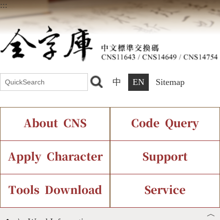
:::
中
EN
Sitemap
About CNS
Code Query
Introduction
IDS Query
Current Status
Apply Character
Support
Chinese Code Status
Components Query
Application Process
Font Instant Display
Tools Download
Service
︿