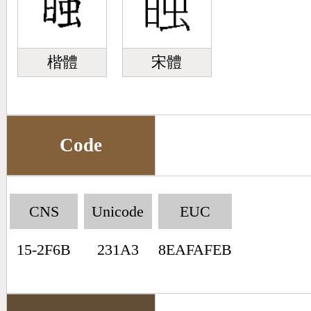
楷體
宋體
Code
CNS
Unicode
EUC
15-2F6B
231A3
8EAFAFEB