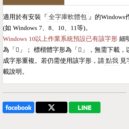
適用於有安裝『
全字庫軟體包
』的Window
(如 Windows 7、8、10、11等)。
Windows 10以上作業系統預設已有該字形
細
為「
𣆣
」； 標楷體字形為「
𣆣
」，無需下載，
成字形重複。若仍需使用該字形，請
點我
見
載說明。