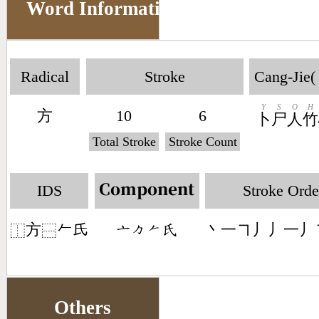
Word Information
Radical
Stroke
Cang-Jie(
Y
S
O
H
方
10
6
卜
尸
人
竹
Total Stroke
Stroke Count
IDS
Stroke Orde
Component
方
𠂉氏
丶一㇕丿丿一丿
󶁂󶀼󶀩󶃯
⿰
⿱
Others