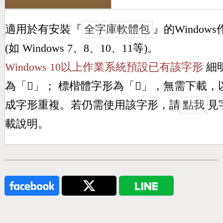
適用於有安裝『
全字庫軟體包
』的Window
(如 Windows 7、8、10、11等)。
Windows 10以上作業系統預設已有該字形
細
為「
𣃮
」； 標楷體字形為「
𣃮
」，無需下載，
成字形重複。若仍需使用該字形，請
點我
見
載說明。