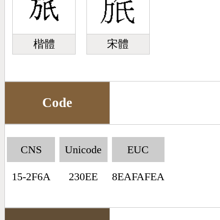
楷體
宋體
Code
CNS
Unicode
EUC
15-2F6A
230EE
8EAFAFEA