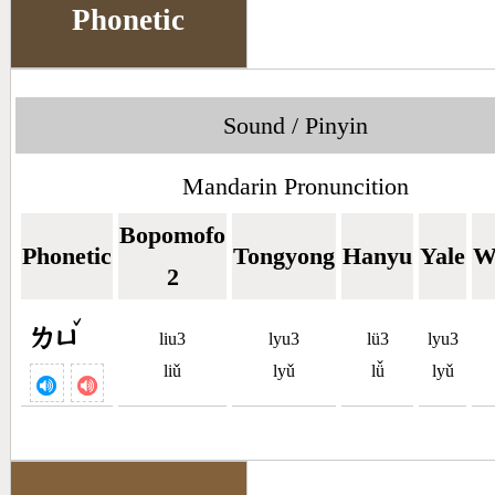
Phonetic
Sound / Pinyin
Mandarin Pronuncition
Bopomofo
Phonetic
Tongyong
Hanyu
Yale
W
2
ˇ
ㄌㄩ
liu3
lyu3
lü3
lyu3
liǔ
lyǔ
lǚ
lyǔ