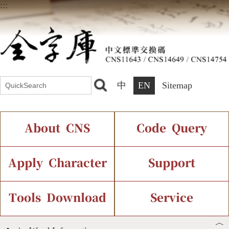
:::
中
EN
Sitemap
About CNS
Code Query
Introduction
IDS Query
Current Status
Apply Character
Support
Chinese Code Status
Components Query
Application Process
Font Instant Display
Tools Download
Service
︿