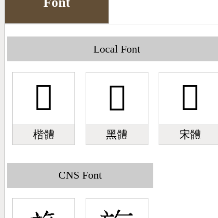
Font
Big5 Query
Pinyin Query
Symbol Index
Local Font
Pinyin Word Index
𣃮
𣃮
𣃮
楷體
黑體
宋體
CNS Font