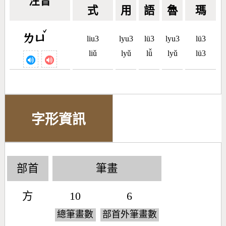
注音
式
用
語
魯
瑪
ˇ
ㄌㄩ
liu3
lyu3
lü3
lyu3
lü3
liǔ
lyǔ
lǚ
lyǔ
lü3
字形資訊
部首
筆畫
方
10
6
總筆畫數
部首外筆畫數