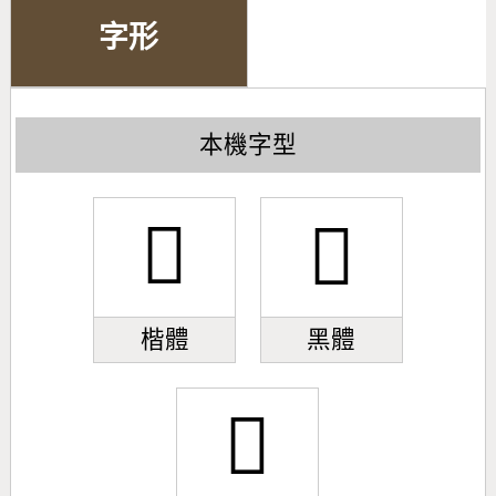
字形
本機字型
𣃮
𣃮
楷體
黑體
𣃮