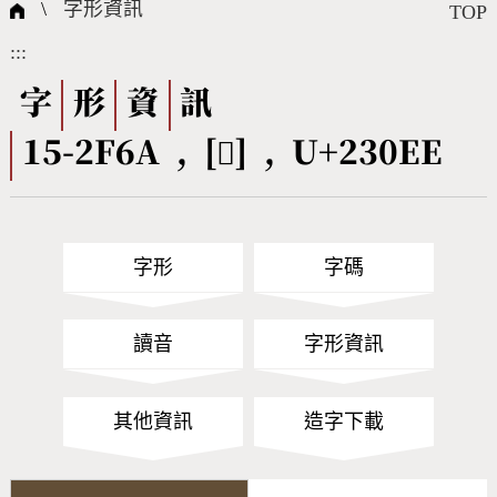
國際字碼相關組織
筆畫查詢
線上教學
倉頡查詢
全字庫授權
轉碼Web Service
個人電腦造字處理工具
問題集
意見回饋
\
字形資訊
TOP
:::
筆順序查詢
部首查詢
熱門查詢統計
字形下載
字
形
資
訊
15-2F6A , [𣃮] , U+230EE
CNS查詢
Unicode查詢
Big5查詢
拼音查詢
字形
字碼
符號索引
拼音文字索引
讀音
字形資訊
其他資訊
造字下載