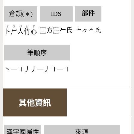
倉頡(
)
IDS
部件
✱
Y
S
O
H
P
方
𠂉氏
󶁂󶀼󶀩󶃯
⿰
⿱
卜
尸
人
竹
心
筆順序
丶一㇕丿丿一丿㇕一㇕
其他資訊
漢字國屬性
來源