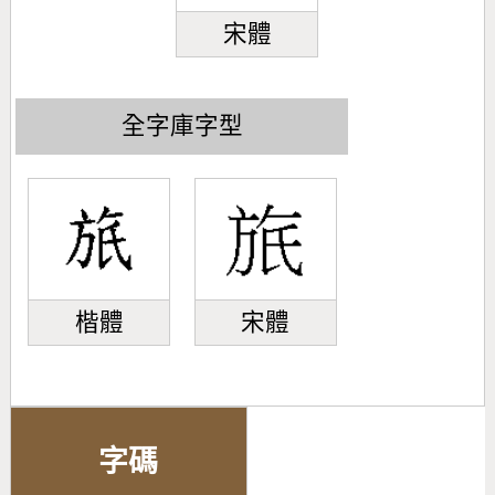
宋體
全字庫字型
楷體
宋體
字碼