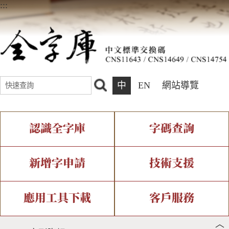
:::
中
EN
網站導覽
認識全字庫
字碼查詢
全字庫介紹
IDS查詢
全字庫現況
部件查詢
新增字申請
技術支援
中文碼介紹
複合查詢
專有名詞介紹
注音查詢
新字申請處理流程
字形即時顯示
造字解決方案
應用工具下載
客戶服務
︿