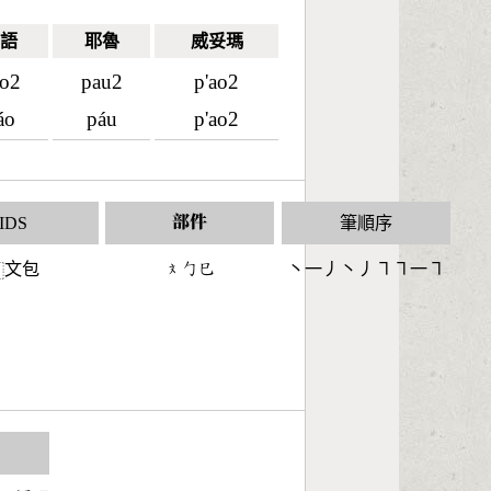
語
耶魯
威妥瑪
o2
pau2
p'ao2
áo
páu
p'ao2
IDS
部件
筆順序
文包
󶃷󶀿󶂐
丶一丿丶丿㇕㇕一㇕
⿰