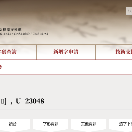
字碼查詢
新增字申請
技術支
決方案
現況
查詢
字形下載
中文碼介紹
全字庫授權
複合查詢
轉碼Web Service
專有名詞介紹
注音查詢
國
務
回饋
熱門查詢統計
查詢
部首查詢
CNS查詢
U
查詢
符號索引
拼音文字索引
[𣁈] , U+23048
讀音
字形資訊
其他資訊
造字下