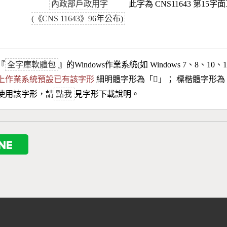
內政部戶政用字
此字為 CNS11643 第15字
(《CNS 11643》96年公布)
『
全字庫軟體包
』的Windows作業系統(如 Windows 7、8、10、
10以上作業系統預設已有該字形
細明體字形為「
𣁈
」； 標楷體字形為
使用該字形，請
點我
見字形下載說明。