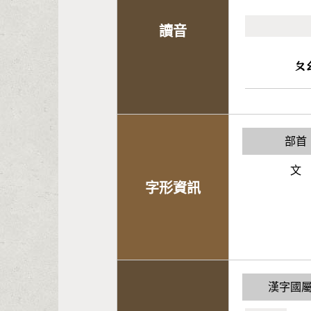
讀音
ㄆ
部首
文
字形資訊
漢字國