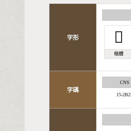
𣁈
字形
楷體
CNS
字碼
15-2B2