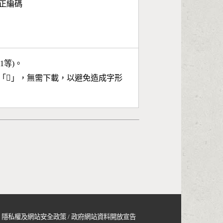
面正編碼
11等)。
「
𣁈
」，無需下載，以避免造成字形
隱私權及網站安全政策
/
政府網站資料開放宣告