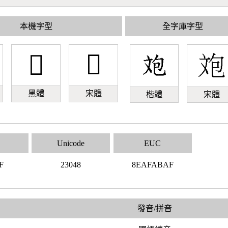
本機字型
全字庫字型
𣁈
𣁈
黑體
宋體
楷體
宋體
Unicode
EUC
F
23048
8EAFABAF
發音/拼音