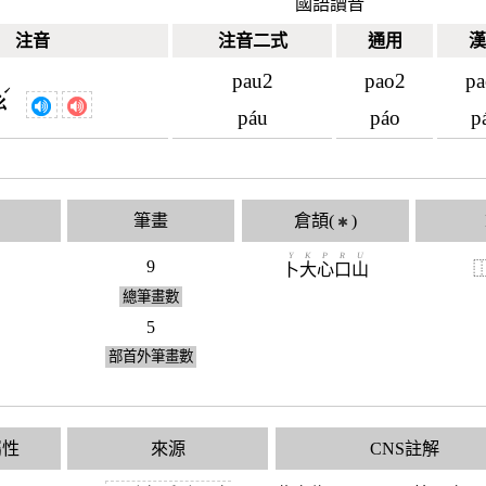
國語讀音
注音
注音二式
通用
漢
pau2
pao2
pa
ˊ
ㄠ
páu
páo
p
筆畫
倉頡(
)
✱
Y
K
P
R
U
9
卜
大
心
口
山
總筆畫數
5
部首外筆畫數
屬性
來源
CNS註解