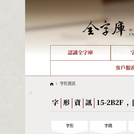
:::
認識全字庫
個人電腦造字處理工具
新字申請處理流程
字形即時顯示
全字庫介紹
IDS查詢
造字解
全字庫
部件
客戶服
問題集
意見
線上教學
倉頡查詢
筆順序
\
字形資訊
:::
Big5查詢
拼音
字
形
資
訊
15-2B2F , 
字形
字碼