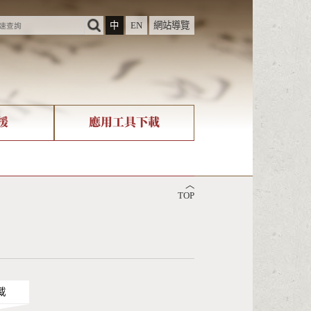
中
EN
網站導覽
援
應用工具下載
際字碼相關組織
筆畫查詢
︿
nicode查詢
TOP
載