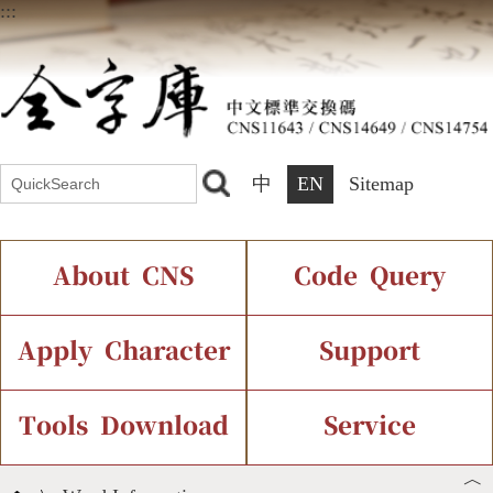
:::
中
EN
Sitemap
About CNS
Code Query
Introduction
IDS Query
Current Status
Apply Character
Support
Chinese Code Status
Components Query
Application Process
Font Instant Display
Tools Download
Service
︿