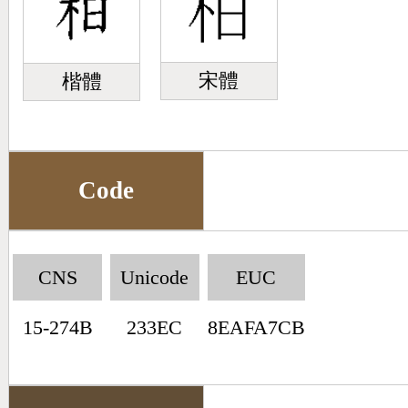
宋體
楷體
Code
CNS
Unicode
EUC
15-274B
233EC
8EAFA7CB