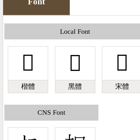
Font
Big5 Query
Pinyin Query
Symbol Index
Local Font
Pinyin Word Index
𣏬
𣏬
𣏬
楷體
黑體
宋體
CNS Font