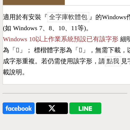
適用於有安裝『
全字庫軟體包
』的Window
(如 Windows 7、8、10、11等)。
Windows 10以上作業系統預設已有該字形
細
為「
𣏬
」； 標楷體字形為「
𣏬
」，無需下載，
成字形重複。若仍需使用該字形，請
點我
見
載說明。