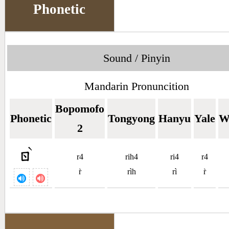
Phonetic
Sound / Pinyin
Mandarin Pronuncition
Bopomofo
Phonetic
Tongyong
Hanyu
Yale
W
2
ˋ
ㄖ
r4
rih4
ri4
r4
r̀
rìh
rì
r̀