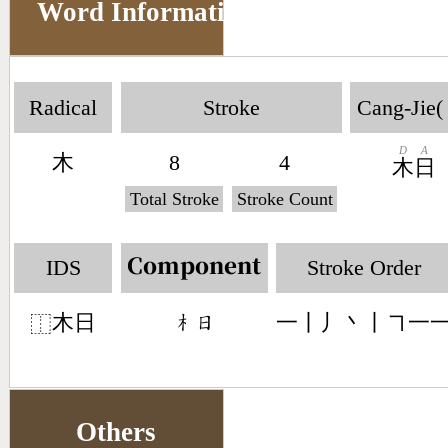
Word Information
Radical
Stroke
Cang-Jie(
D
A
木
8
4
木
日
Total Stroke
Stroke Count
IDS
Stroke Order
Component
木日
一丨丿丶丨㇕一
󶂸󶃐
⿰
Others