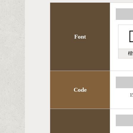

Font
楷
Code
1