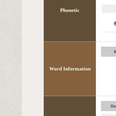
Phonetic
R
Word Information
Han