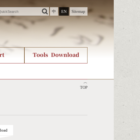
中
EN
Sitemap
rt
Tools Download
ry
rvice
International Org.
Stroke Count Query
︿
Unicode Query
TOP
load