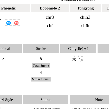
Phonetic
Bopomofo 2
Tongyong
chr3
chih3
ˇ
ㄔ
chř
chǐh
adical
Stroke
Cang-Jie(
)
✱
D
S
O
木
8
木
尸
人
Total Stroke
4
Stroke Count
zi Style
Source
Note