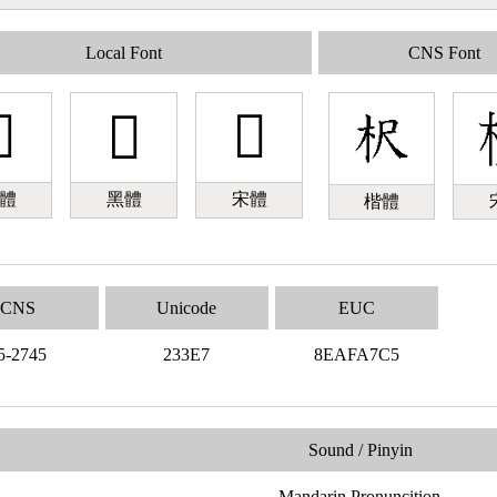
Local Font
CNS Font

𣏧
𣏧
體
黑體
宋體
楷體
CNS
Unicode
EUC
5-2745
233E7
8EAFA7C5
Sound / Pinyin
Mandarin Pronuncition