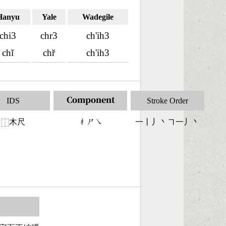
Hanyu
Yale
Wadegile
chi3
chr3
ch'ih3
chǐ
chř
ch'ih3
IDS
Component
Stroke Order
木尺
󶂸󶂍󶀆
一丨丿丶㇕一丿丶
⿰