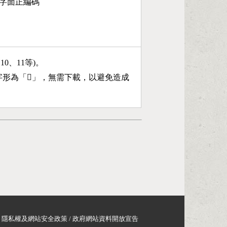
15字面正編碼
、10、11等)。
字形為「
𣏧
」，無需下載，以避免造成
隱私權及網站安全政策
/
政府網站資料開放宣告