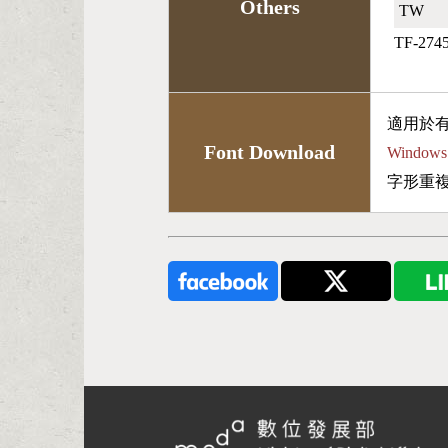
Others
TW🇹🇼
TF-274
適用於
Font Download
Wind
字形重