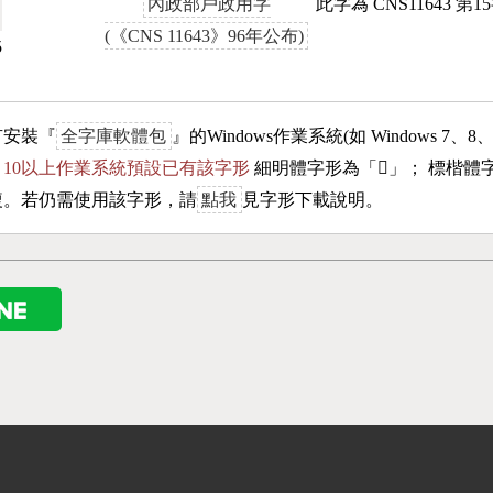
內政部戶政用字
此字為 CNS11643 第
(《CNS 11643》96年公布)
5
有安裝『
全字庫軟體包
』的Windows作業系統(如 Windows 7、8
ows 10以上作業系統預設已有該字形
細明體字形為「
𣏧
」； 標楷體
複。若仍需使用該字形，請
點我
見字形下載說明。