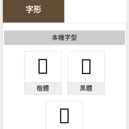
字形
本機字型
𣅩
𣅩
楷體
黑體
𣅩