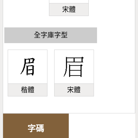
宋體
全字庫字型
楷體
宋體
字碼