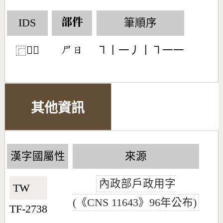
IDS
筆順序
部件
𠃜日
㇕丨一丿丨㇕一一
󶄌󶃐
⿸
其他資訊
漢字國屬性
來源
內政部戶政用字
TW🇹🇼
(《CNS 11643》96年公布)
TF-2738