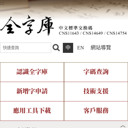
:::
中
EN
網站導覽
認識全字庫
字碼查詢
全字庫介紹
IDS查詢
全字庫現況
部件查詢
新增字申請
技術支援
中文碼介紹
複合查詢
專有名詞介紹
注音查詢
新字申請處理流程
字形即時顯示
造字解決方案
應用工具下載
客戶服務
︿