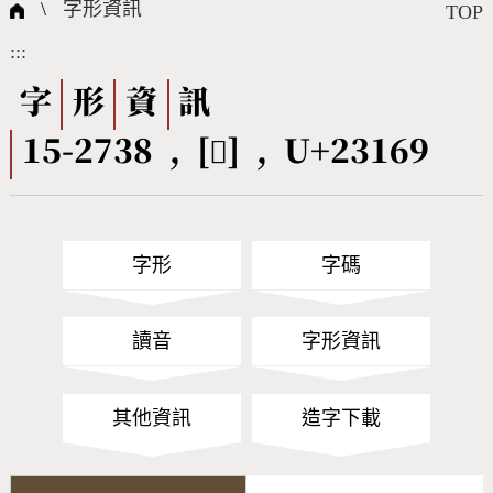
國際字碼相關組織
筆畫查詢
線上教學
倉頡查詢
全字庫授權
轉碼Web Service
個人電腦造字處理工具
問題集
意見回饋
\
字形資訊
TOP
:::
筆順序查詢
部首查詢
熱門查詢統計
字形下載
字
形
資
訊
15-2738 , [𣅩] , U+23169
CNS查詢
Unicode查詢
Big5查詢
拼音查詢
字形
字碼
符號索引
拼音文字索引
讀音
字形資訊
其他資訊
造字下載