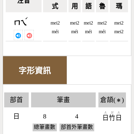
注音
式
用
語
魯
瑪
ˊ
ㄇㄟ
mei2
mei2
mei2
mei2
mei2
méi
méi
méi
méi
mei2
字形資訊
部首
筆畫
倉頡(
)
✱
A
H
A
日
8
4
日
竹
日
總筆畫數
部首外筆畫數