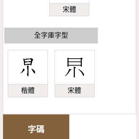
宋體
全字庫字型
楷體
宋體
字碼