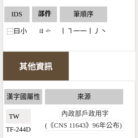
IDS
筆順序
部件
曰小
丨㇕一一丨丿丶
󶃐󶂟
⿱
其他資訊
漢字國屬性
來源
內政部戶政用字
TW🇹🇼
(《CNS 11643》96年公布)
TF-244D