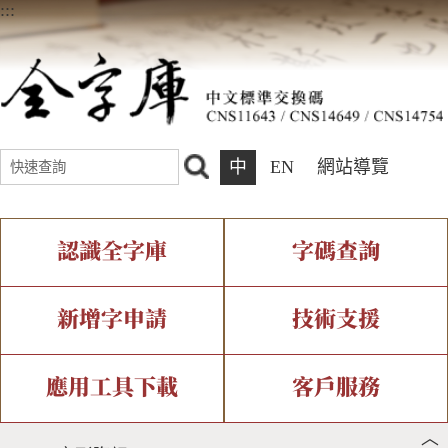
:::
中
EN
網站導覽
認識全字庫
字碼查詢
全字庫介紹
IDS查詢
全字庫現況
部件查詢
新增字申請
技術支援
中文碼介紹
複合查詢
專有名詞介紹
注音查詢
新字申請處理流程
字形即時顯示
造字解決方案
應用工具下載
客戶服務
︿