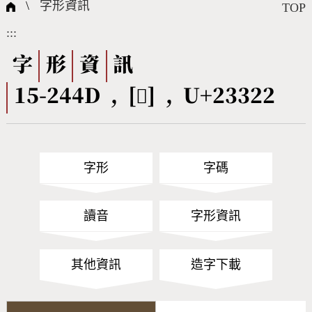
國際字碼相關組織
筆畫查詢
線上教學
倉頡查詢
全字庫授權
轉碼Web Service
個人電腦造字處理工具
問題集
意見回饋
\
字形資訊
TOP
:::
筆順序查詢
部首查詢
熱門查詢統計
字形下載
字
形
資
訊
15-244D , [𣌢] , U+23322
CNS查詢
Unicode查詢
Big5查詢
拼音查詢
字形
字碼
符號索引
拼音文字索引
讀音
字形資訊
其他資訊
造字下載