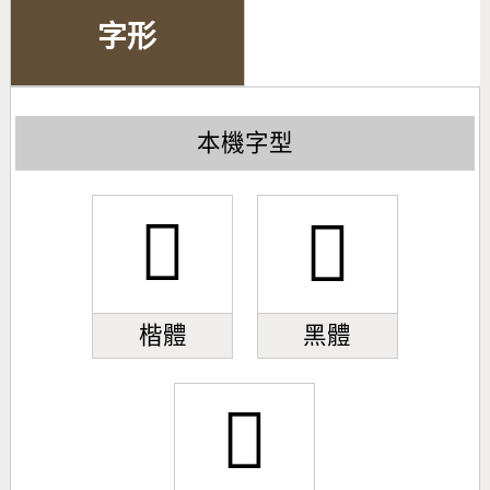
字形
本機字型
𣌢
𣌢
楷體
黑體
𣌢