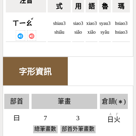
注音
式
用
語
魯
瑪
ˇ
ㄒㄧㄠ
shiau3
siao3
xiao3
syau3
hsiao3
shiǎu
siǎo
xiǎo
syǎu
hsiao3
字形資訊
部首
筆畫
倉頡(
)
✱
A
F
曰
7
3
日
火
總筆畫數
部首外筆畫數