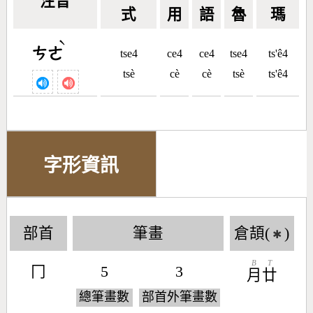
注音
式
用
語
魯
瑪
ˋ
ㄘㄜ
tse4
ce4
ce4
tse4
ts'ê4
tsè
cè
cè
tsè
ts'ê4
字形資訊
部首
筆畫
倉頡(
)
✱
B
T
冂
5
3
月
廿
總筆畫數
部首外筆畫數