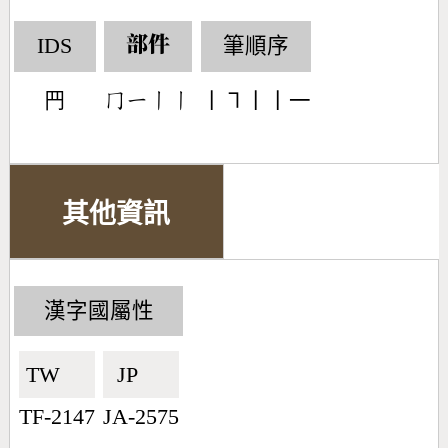
IDS
筆順序
部件
䍏
丨㇕丨丨一
󶀦󶀀󶀂󶀂
其他資訊
漢字國屬性
TW🇹🇼
JP🇯🇵
TF-2147
JA-2575