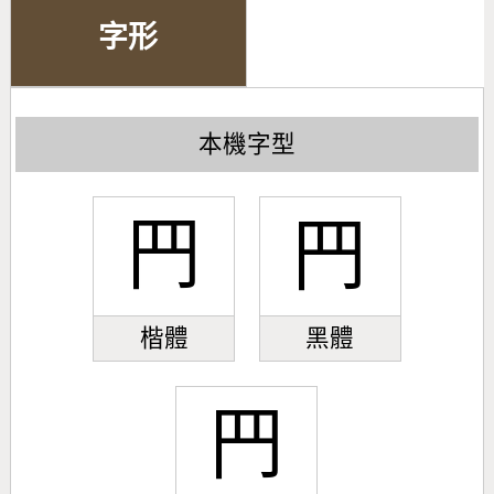
字形
本機字型
䍏
䍏
楷體
黑體
䍏