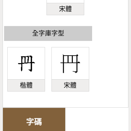
宋體
全字庫字型
楷體
宋體
字碼