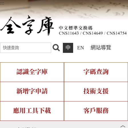
:::
中
EN
網站導覽
認識全字庫
字碼查詢
全字庫介紹
IDS查詢
全字庫現況
部件查詢
新增字申請
技術支援
中文碼介紹
複合查詢
專有名詞介紹
注音查詢
新字申請處理流程
字形即時顯示
造字解決方案
應用工具下載
客戶服務
︿