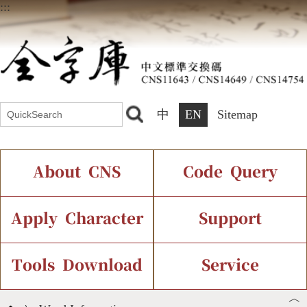
:::
中
EN
Sitemap
About CNS
Code Query
Introduction
IDS Query
Current Status
Apply Character
Support
Chinese Code Status
Components Query
Application Process
Font Instant Display
Tools Download
Service
︿