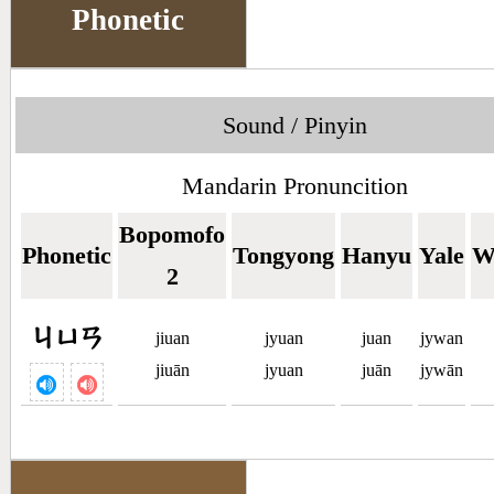
Phonetic
Sound / Pinyin
Mandarin Pronuncition
Bopomofo
Phonetic
Tongyong
Hanyu
Yale
W
2
ㄐㄩㄢ
jiuan
jyuan
juan
jywan
jiuān
jyuan
juān
jywān