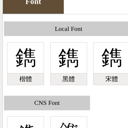
Font
Big5 Query
Pinyin Query
Symbol Index
Local Font
Pinyin Word Index
鐫
鐫
鐫
楷體
黑體
宋體
CNS Font