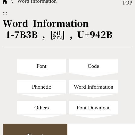
\
Word Information
Composite Query
Terms
Character Creation
Character Create Tools
FAQ
TOP
:::
International Org.
Bopomofo Query
CNS Authorization
Fonts Download
Satisfaction Survey
Word Information
1-7B3B , [鐫] , U+942B
Online Teaching
Stroke Count Query
Web Service
Query Statistics
Cang-Jie Query
Font
Code
Strokeorder Query
Phonetic
Word Information
KX_Radical Query
Others
Font Download
CNS Query
Unicode Query