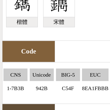
楷體
宋體
Code
CNS
Unicode
BIG-5
EUC
1-7B3B
942B
C54F
8EA1FBBB