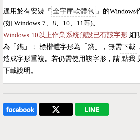
適用於有安裝『
全字庫軟體包
』的Window
(如 Windows 7、8、10、11等)。
Windows 10以上作業系統預設已有該字形
細
為「
鐫
」； 標楷體字形為「
鐫
」，無需下載
造成字形重複。若仍需使用該字形，請
點我
下載說明。