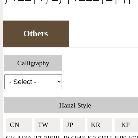
丿丶一一丨丶丿一丿丨丶一一一丨一丨㇕丨
Others
Calligraphy
Hanzi Style
CN🇨🇳
TW🇹🇼
JP🇯🇵
KR🇰🇷
KP🇰🇵
GE-433A
T1-7B3B
J0-6F43
K0-6F32
KP0-E7