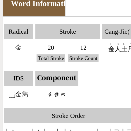
Word Information
Radical
Stroke
Cang-Jie(
C
O
G
金
20
12
金
人
土
Total Stroke
Stroke Count
IDS
Component
金雋
󶇕󶇒󶃗
⿰
Stroke Order