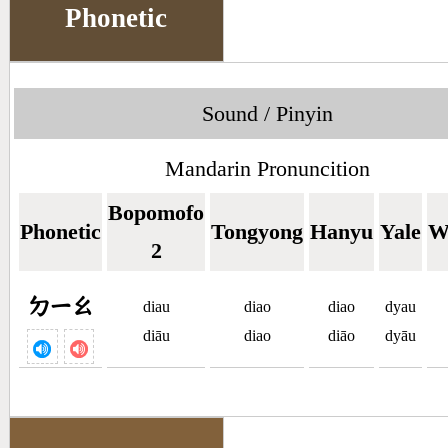
Phonetic
Sound / Pinyin
Mandarin Pronuncition
Bopomofo
Phonetic
Tongyong
Hanyu
Yale
W
2
ㄉㄧㄠ
diau
diao
diao
dyau
diāu
diao
diāo
dyāu