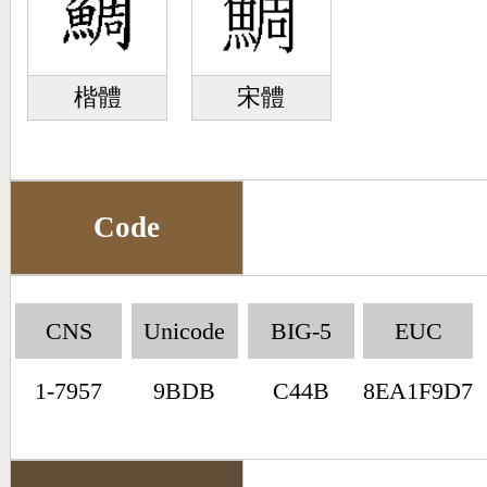
楷體
宋體
Code
CNS
Unicode
BIG-5
EUC
1-7957
9BDB
C44B
8EA1F9D7