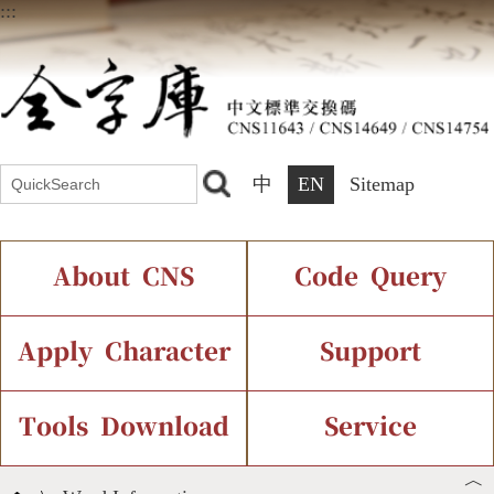
:::
中
EN
Sitemap
About CNS
Code Query
Introduction
IDS Query
Current Status
Apply Character
Support
Chinese Code Status
Components Query
Application Process
Font Instant Display
Tools Download
Service
︿