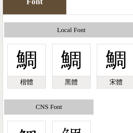
Font
Big5 Query
Pinyin Query
Symbol Index
Local Font
Pinyin Word Index
鯛
鯛
鯛
楷體
黑體
宋體
CNS Font