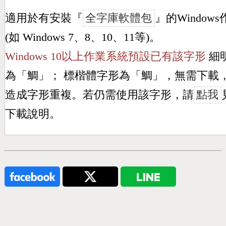
適用於有安裝『
全字庫軟體包
』的Window
(如 Windows 7、8、10、11等)。
Windows 10以上作業系統預設已有該字形
細
為「
鯛
」； 標楷體字形為「
鯛
」，無需下載
造成字形重複。若仍需使用該字形，請
點我
下載說明。