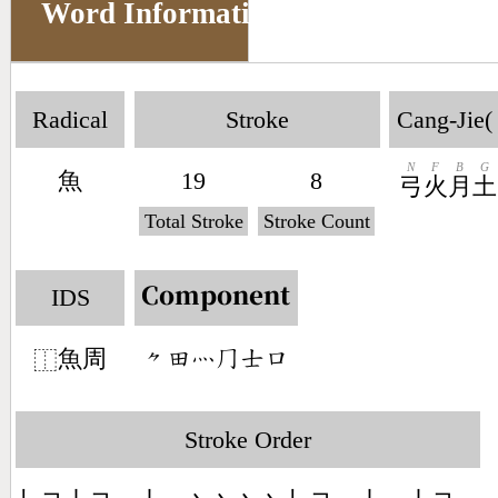
Word Information
Radical
Stroke
Cang-Jie(
N
F
B
G
魚
19
8
弓
火
月
土
Total Stroke
Stroke Count
IDS
Component
魚周
󶀾󶄬󶃺󶀧󶁤󶁶
⿰
Stroke Order