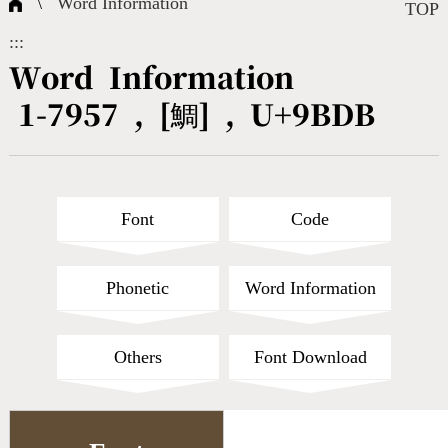
\
Word Information
Composite Query
Terms
Character Creation
Character Create Tools
FAQ
TOP
:::
International Org.
Bopomofo Query
CNS Authorization
Fonts Download
Satisfaction Survey
Word Information
1-7957 , [鯛] , U+9BDB
Online Teaching
Stroke Count Query
Web Service
Query Statistics
Cang-Jie Query
Font
Code
Strokeorder Query
Phonetic
Word Information
KX_Radical Query
Others
Font Download
CNS Query
Unicode Query