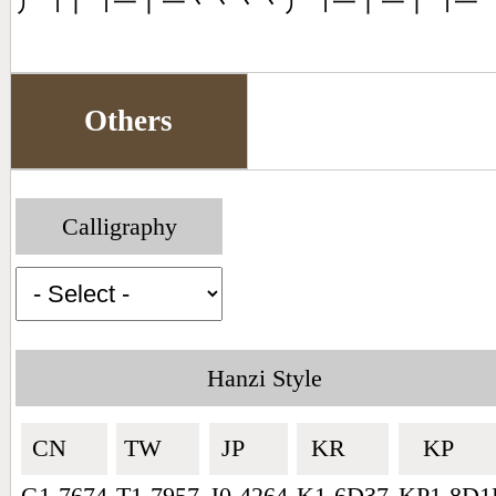
丿㇕丨㇕一丨一丶丶丶丶丿㇕一丨一丨㇕一
Others
Calligraphy
Hanzi Style
CN🇨🇳
TW🇹🇼
JP🇯🇵
KR🇰🇷
KP🇰🇵
G1-7674
T1-7957
J0-4264
K1-6D37
KP1-8D1