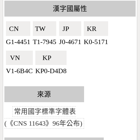
漢字國屬性
CN🇨🇳
TW🇹🇼
JP🇯🇵
KR🇰🇷
G1-4451
T1-7945
J0-4671
K0-5171
VN🇻🇳
KP🇰🇵
V1-6B4C
KP0-D4D8
來源
常用國字標準字體表
(《CNS 11643》96年公布)