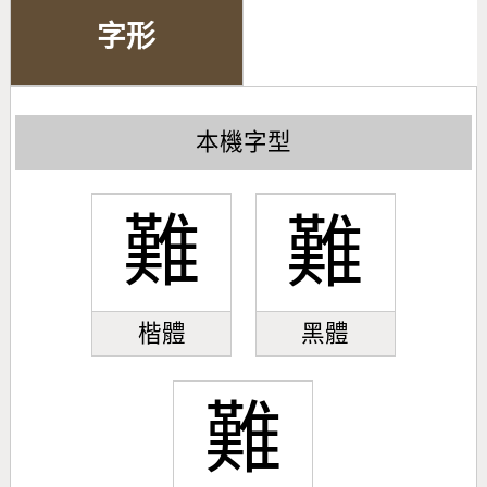
字形
本機字型
難
難
楷體
黑體
難