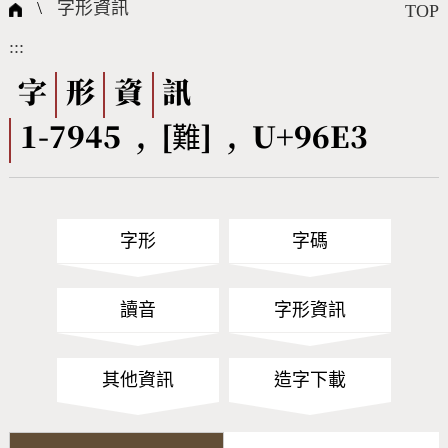
國際字碼相關組織
筆畫查詢
線上教學
倉頡查詢
全字庫授權
轉碼Web Service
個人電腦造字處理工具
問題集
意見回饋
\
字形資訊
TOP
:::
筆順序查詢
部首查詢
熱門查詢統計
字形下載
字
形
資
訊
1-7945 , [難] , U+96E3
CNS查詢
Unicode查詢
Big5查詢
拼音查詢
字形
字碼
符號索引
拼音文字索引
讀音
字形資訊
其他資訊
造字下載