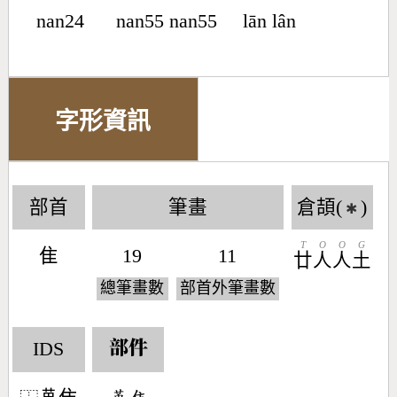
nan24
nan55 nan55
lān lân
字形資訊
部首
筆畫
倉頡(
)
✱
T
O
O
G
隹
19
11
廿
人
人
土
總筆畫數
部首外筆畫數
IDS
部件