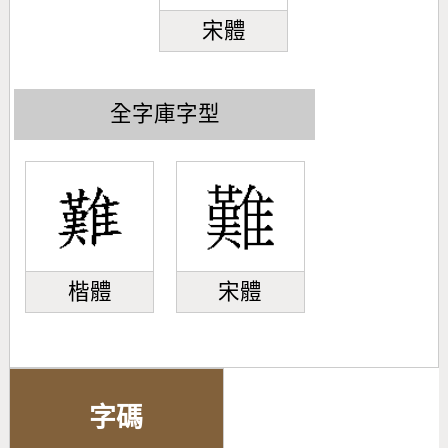
宋體
全字庫字型
楷體
宋體
字碼