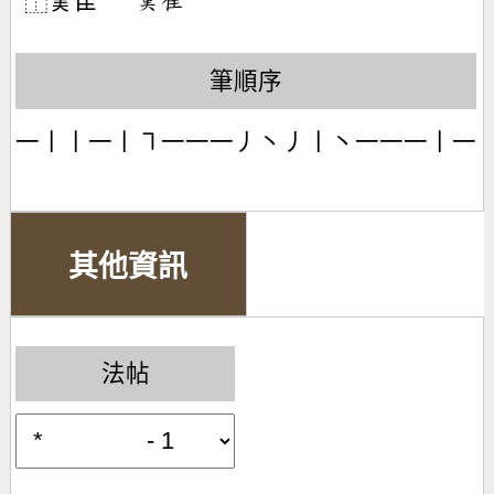
𦰩隹
󶇰󶇒
⿰
筆順序
一丨丨一丨㇕一一一丿丶丿丨丶一一一丨一
其他資訊
法帖