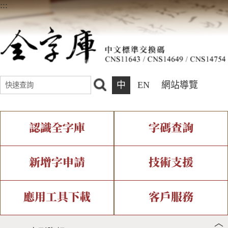
:::
中
EN
網站導覽
認識全字庫
字碼查詢
全字庫介紹
IDS查詢
全字庫現況
部件查詢
新增字申請
技術支援
中文碼介紹
複合查詢
專有名詞介紹
注音查詢
新字申請處理流程
字形即時顯示
造字解決方案
應用工具下載
客戶服務
︿