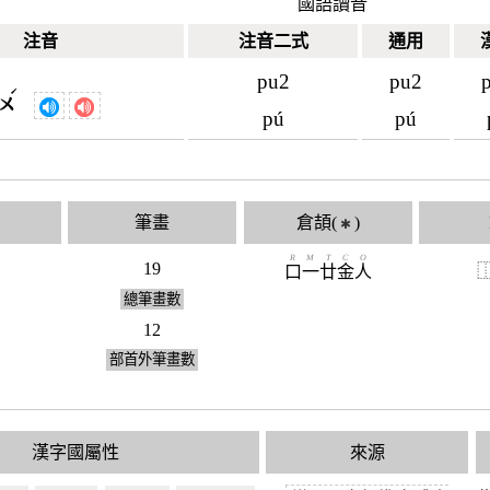
國語讀音
注音
注音二式
通用
pu2
pu2
ˊ
ㄨ
pú
pú
筆畫
倉頡(
)
✱
R
M
T
C
O
19
口
一
廿
金
人
總筆畫數
12
部首外筆畫數
漢字國屬性
來源