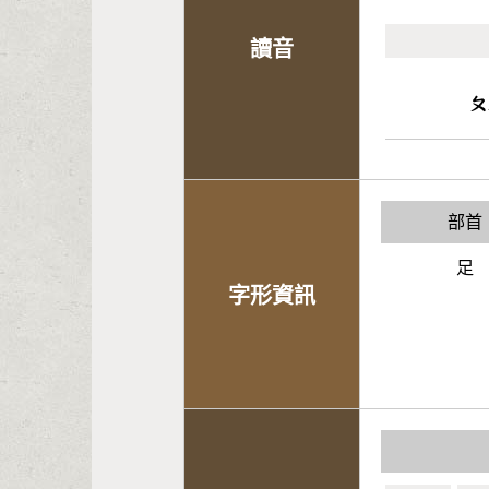
讀音
ㄆ
部首
足
字形資訊