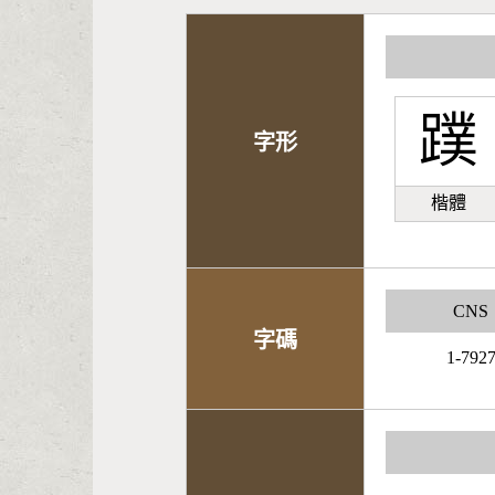
蹼
字形
楷體
CNS
字碼
1-792