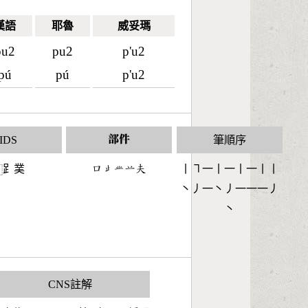
漢語
耶魯
威妥瑪
pu2
pu2
p'u2
pú
pú
p'u2
IDS
部件
筆順序
𧾷菐
󶁶󶃏󶄹󶂋󶂯
丨㇕一丨一丨一丨丨
⿰
丶丿一丶丿一一一丿
丶
CNS註解