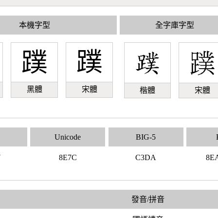
本機字型
全字庫字型
蹼
蹼
黑體
宋體
楷體
宋體
Unicode
BIG-5
7
8E7C
C3DA
8E
發音/拼音