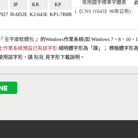
常用國字標準字體表
此
🇼
JP🇯🇵
KR🇰🇷
KP🇰🇵
(《CNS 11643》96年公布)
7927
J0-6D2E
K2-643E
KP1-7B8B
『
全字庫軟體包
』的Windows作業系統(如 Windows 7、8、10、
10以上作業系統預設已有該字形
細明體字形為「
蹼
」； 標楷體字形
使用該字形，請
點我
見字形下載說明。