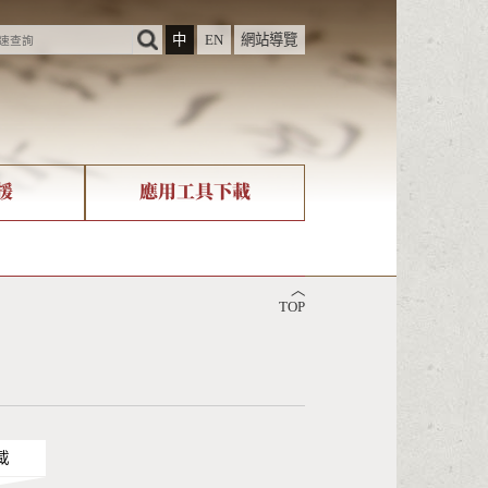
中
EN
網站導覽
援
應用工具下載
際字碼相關組織
筆畫查詢
︿
nicode查詢
TOP
載