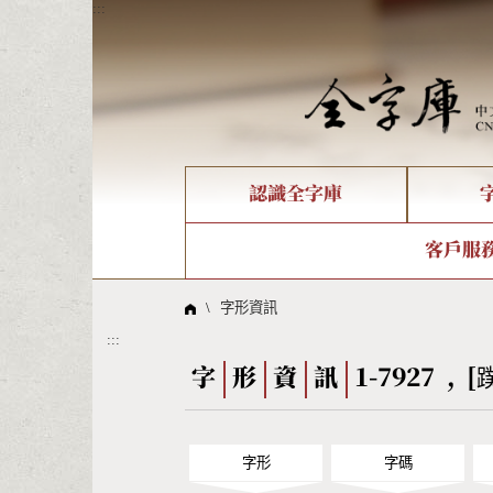
:::
認識全字庫
個人電腦造字處理工具
新字申請處理流程
字形即時顯示
全字庫介紹
IDS查詢
造字解
全字庫
部件
客戶服
問題集
意見
線上教學
倉頡查詢
筆順序
\
字形資訊
:::
Big5查詢
拼音
字
形
資
訊
1-7927 , [
字形
字碼