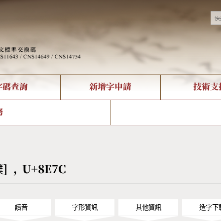
字碼查詢
新增字申請
技術支
決方案
現況
查詢
字形下載
中文碼介紹
全字庫授權
複合查詢
轉碼Web Service
專有名詞介紹
注音查詢
國
務
回饋
熱門查詢統計
查詢
部首查詢
CNS查詢
U
查詢
符號索引
拼音文字索引
蹼] , U+8E7C
讀音
字形資訊
其他資訊
造字下