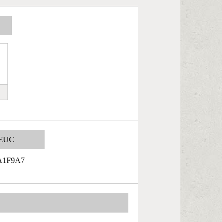
EUC
A1F9A7