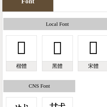
Font
Big5 Query
Pinyin Query
Symbol Index
Local Font
Pinyin Word Index
󹒎
󹒎
󹒎
楷體
黑體
宋體
CNS Font