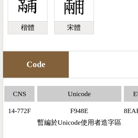
楷體
宋體
Code
CNS
Unicode
E
14-772F
F948E
8EA
暫編於Unicode使用者造字區