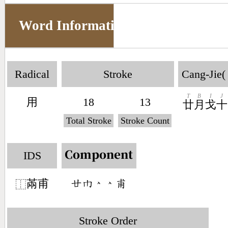
Word Information
Radical
Stroke
Cang-Jie(
T
B
I
J
用
18
13
廿
月
戈
十
Total Stroke
Stroke Count
IDS
Component
㒼甫
󶂵󶁺󶀳󶀳󶆣
⿰
Stroke Order