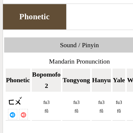
Phonetic
Sound / Pinyin
Mandarin Pronuncition
Bopomofo
Phonetic
Tongyong
Hanyu
Yale
W
2
ˇ
ㄈㄨ
fu3
fu3
fu3
fu3
fǔ
fǔ
fǔ
fǔ