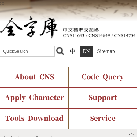
:::
中
EN
Sitemap
About CNS
Code Query
Introduction
IDS Query
Current Status
Apply Character
Support
Chinese Code Status
Components Query
Application Process
Font Instant Display
Tools Download
Service
︿