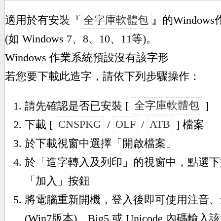
適用於有安裝『
全字庫軟體包
』的Window
(如 Windows 7、8、10、11等)。
Windows 作業系統預設沒有該字形
若您要下載此造字，請依下列步驟操作：
請先確認是否已安裝 [
全字庫軟體包
]
下載 [
CNSPKG
/
OLF
/
ATB
] 檔案
於下載視窗中選擇「開啟檔案」
於「造字轉入及列印」的視窗中，點選下
「加入」按鈕
將電腦重新開機，登入後即可使用注音、
(Win7版本)、Big5 或 Unicode 內碼輸入