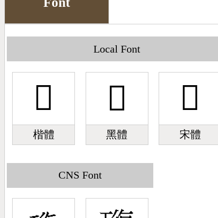
Font
Big5 Query
Pinyin Query
Symbol Index
Local Font
Pinyin Word Index
󹝱
󹝱
󹝱
楷體
黑體
宋體
CNS Font