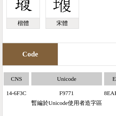
楷體
宋體
Code
CNS
Unicode
14-6F3C
F9771
8EA
暫編於Unicode使用者造字區