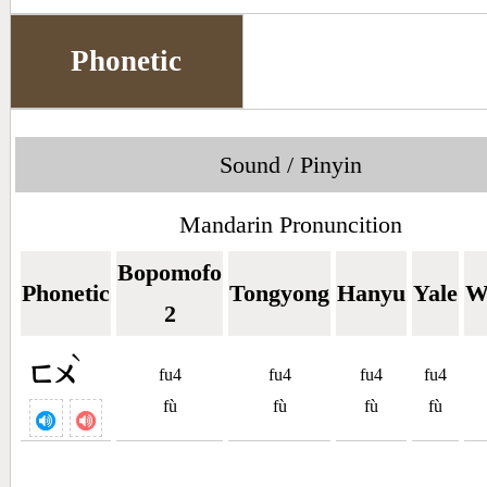
Phonetic
Sound / Pinyin
Mandarin Pronuncition
Bopomofo
Phonetic
Tongyong
Hanyu
Yale
W
2
ˋ
ㄈㄨ
fu4
fu4
fu4
fu4
fù
fù
fù
fù