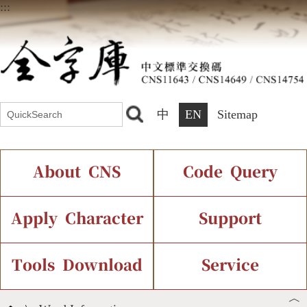
:::
中
EN
Sitemap
About CNS
Code Query
Introduction
IDS Query
Current Status
Apply Character
Support
Chinese Code Status
Components Query
Application Process
Font Instant Display
Tools Download
Service
︿