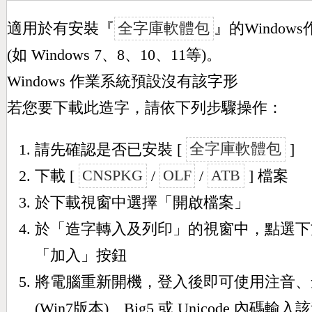
適用於有安裝『
全字庫軟體包
』的Window
(如 Windows 7、8、10、11等)。
Windows 作業系統預設沒有該字形
若您要下載此造字，請依下列步驟操作：
請先確認是否已安裝 [
全字庫軟體包
]
下載 [
CNSPKG
/
OLF
/
ATB
] 檔案
於下載視窗中選擇「開啟檔案」
於「造字轉入及列印」的視窗中，點選下
「加入」按鈕
將電腦重新開機，登入後即可使用注音、
(Win7版本)、Big5 或 Unicode 內碼輸入