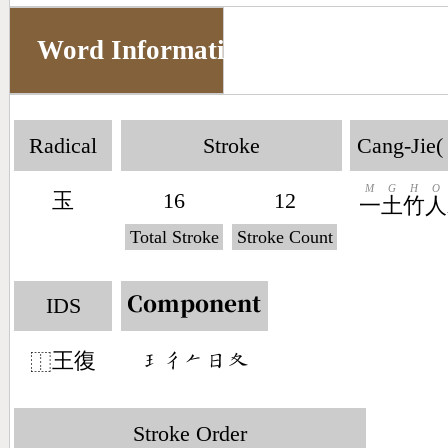
Word Information
Radical
Stroke
Cang-Jie(
M
G
H
O
玉
16
12
一
土
竹
人
Total Stroke
Stroke Count
IDS
Component
王復
󶂭󶁾󶀩󶃐󶂂
⿰
Stroke Order