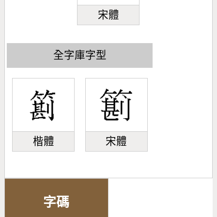
宋體
全字庫字型
楷體
宋體
字碼