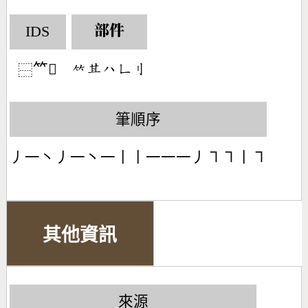
IDS
部件
𥫗𠝻
󶆆󶅥󶀰󶀍󶁑
⿱
筆順序
丿一丶丿一丶一丨丨一一一丿㇕㇕丨㇕
其他資訊
來源