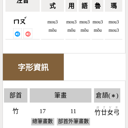
注音
式
用
語
魯
瑪
ˇ
ㄇㄡ
mou3
mou3
mou3
mou3
mou3
mǒu
mǒu
mǒu
mǒu
mou3
字形資訊
部首
筆畫
倉頡(
)
✱
H
T
V
N
竹
17
11
竹
廿
女
弓
總筆畫數
部首外筆畫數