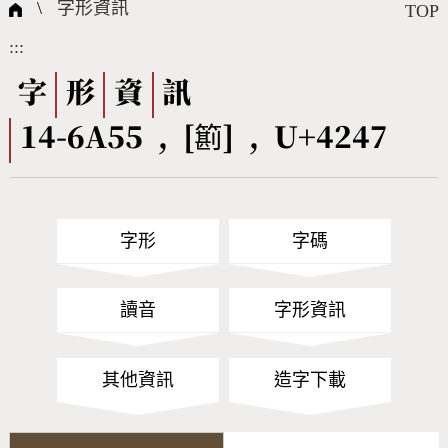
國際字碼相關組織
筆畫查詢
線上教學
倉頡查詢
全字庫授權
轉碼Web Service
個人電腦造字處理工具
問題集
意見回饋
\
字形資訊
TOP
:::
筆順序查詢
部首查詢
熱門查詢統計
字形下載
字
形
資
訊
14-6A55 , [䉇] , U+4247
CNS查詢
Unicode查詢
Big5查詢
拼音查詢
字形
字碼
符號索引
拼音文字索引
讀音
字形資訊
其他資訊
造字下載