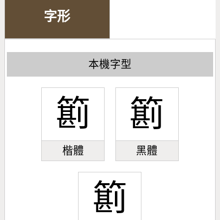
字形
本機字型
䉇
䉇
楷體
黑體
䉇