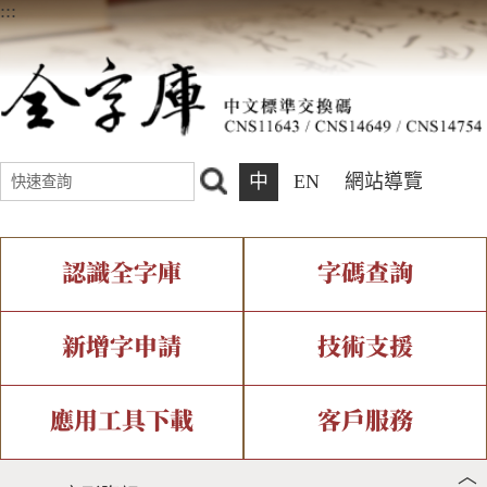
:::
中
EN
網站導覽
認識全字庫
字碼查詢
全字庫介紹
IDS查詢
全字庫現況
部件查詢
新增字申請
技術支援
中文碼介紹
複合查詢
專有名詞介紹
注音查詢
新字申請處理流程
字形即時顯示
造字解決方案
應用工具下載
客戶服務
︿