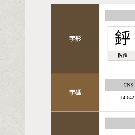
䤣
字形
楷體
CNS
字碼
14-642