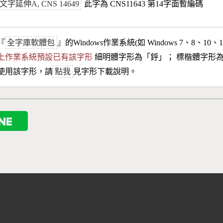
字延伸A, CNS 14649
此字為 CNS11643 第14字面暫編碼
『
全字庫軟體包
』的Windows作業系統(如 Windows 7、8、10、
10以上作業系統預設已有該字形
細明體字形為「
䤣
」； 標楷體字形
使用該字形，請
點我
見字形下載說明。