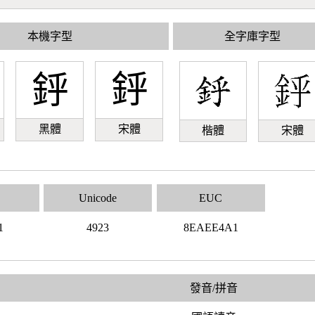
本機字型
全字庫字型
䤣
䤣
黑體
宋體
楷體
宋體
Unicode
EUC
1
4923
8EAEE4A1
發音/拼音