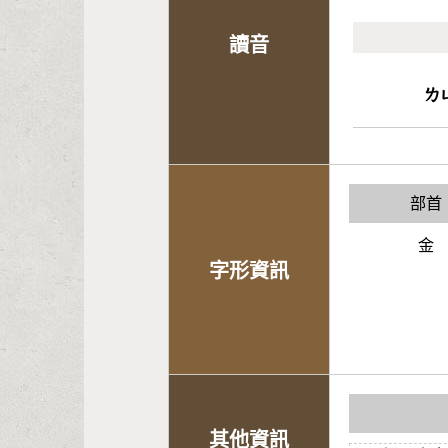
讀音
ㄌ
部首
金
字形資訊
其他資訊