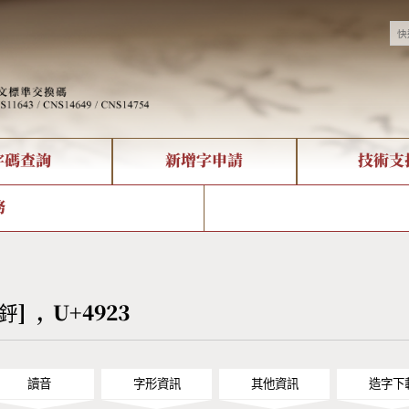
字碼查詢
新增字申請
技術支
決方案
現況
查詢
字形下載
中文碼介紹
全字庫授權
複合查詢
轉碼Web Service
專有名詞介紹
注音查詢
國
務
回饋
熱門查詢統計
查詢
部首查詢
CNS查詢
U
查詢
符號索引
拼音文字索引
[䤣] , U+4923
讀音
字形資訊
其他資訊
造字下