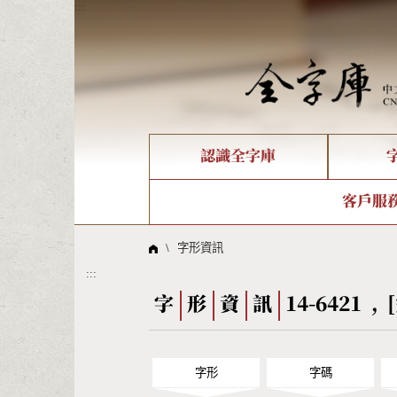
:::
認識全字庫
個人電腦造字處理工具
新字申請處理流程
字形即時顯示
全字庫介紹
IDS查詢
造字解
全字庫
部件
客戶服
問題集
意見
線上教學
倉頡查詢
筆順序
\
字形資訊
:::
Big5查詢
拼音
字
形
資
訊
14-6421 , 
字形
字碼