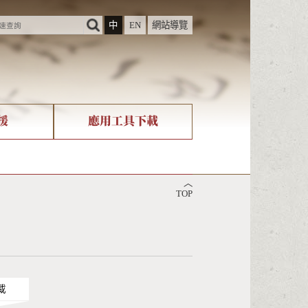
中
EN
網站導覽
援
應用工具下載
際字碼相關組織
筆畫查詢
︿
nicode查詢
TOP
載