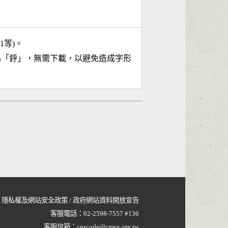
11等)。
為「
䤣
」，無需下載，以避免造成字形
隱私權及網站安全政策
/
政府網站資料開放宣告
客服電話：
02-2598-7557 #136
客服信箱：
cnscode@cmex.org.tw