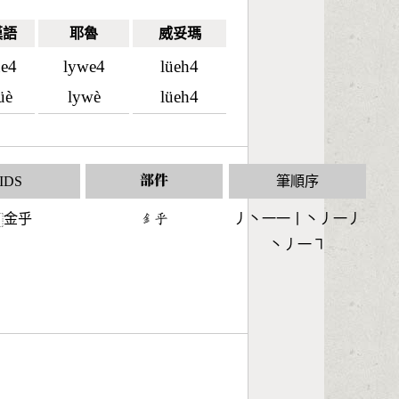
漢語
耶魯
威妥瑪
üe4
lywe4
lüeh4
üè
lywè
lüeh4
IDS
部件
筆順序
金乎
󶇕󶅍
丿丶一一丨丶丿一丿
⿰
丶丿一㇕