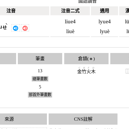
國語讀音
注音
注音二式
通用
liue4
lyue4
l
ˋ
ㄩㄝ
liuè
lyuè
l
筆畫
倉頡(
)
✱
C
H
F
D
13
金
竹
火
木
總筆畫數
5
部首外筆畫數
來源
CNS註解