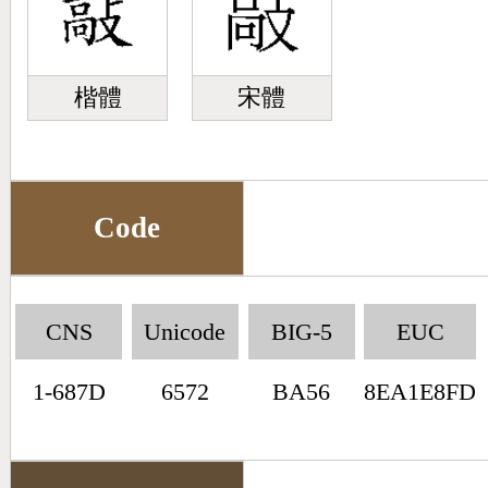
楷體
宋體
Code
CNS
Unicode
BIG-5
EUC
1-687D
6572
BA56
8EA1E8FD