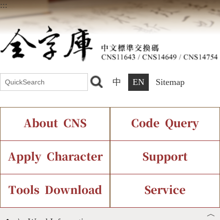
:::
中
EN
Sitemap
About CNS
Code Query
Introduction
IDS Query
Current Status
Apply Character
Support
Chinese Code Status
Components Query
Application Process
Font Instant Display
Tools Download
Service
︿