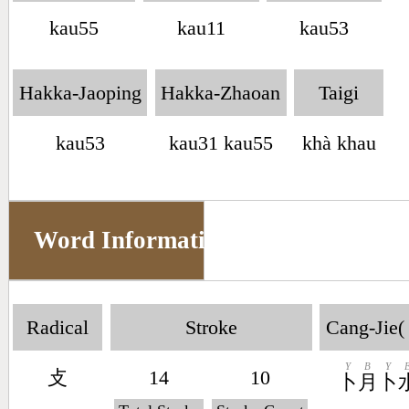
kau55
kau11
kau53
Hakka-Jaoping
Hakka-Zhaoan
Taigi
kau53
kau31 kau55
khà khau
Word Information
Radical
Stroke
Cang-Jie(
Y
B
Y
攴
14
10
卜
月
卜