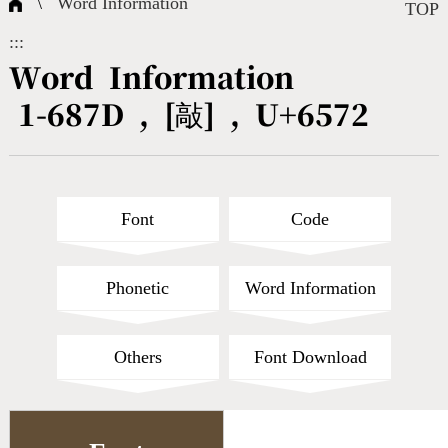
\
Word Information
Composite Query
Terms
Character Creation
Character Create Tools
FAQ
TOP
:::
International Org.
Bopomofo Query
CNS Authorization
Fonts Download
Satisfaction Survey
Word Information
1-687D , [敲] , U+6572
Online Teaching
Stroke Count Query
Web Service
Query Statistics
Cang-Jie Query
Font
Code
Strokeorder Query
Phonetic
Word Information
KX_Radical Query
Others
Font Download
CNS Query
Unicode Query