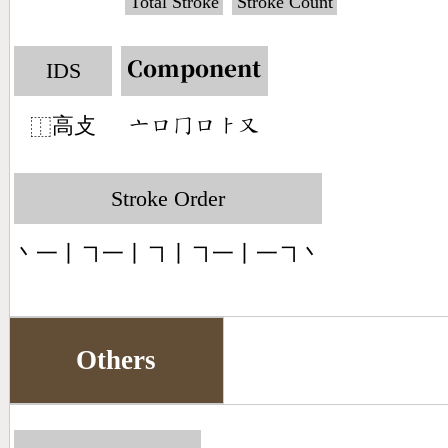
Total Stroke
Stroke Count
IDS
Component
高攴
󶁂󶁶󶀦󶁶󶀥󶁓
⿰
Stroke Order
丶一丨㇕一丨㇕丨㇕一丨一㇕丶
Others