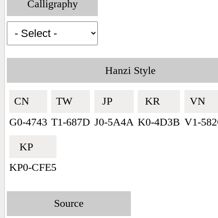
Calligraphy
Hanzi Style
CN🇨🇳
TW🇹🇼
JP🇯🇵
KR🇰🇷
VN🇻
G0-4743
T1-687D
J0-5A4A
K0-4D3B
V1-58
KP🇰🇵
KP0-CFE5
Source