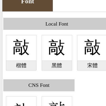
Font
Big5 Query
Pinyin Query
Symbol Index
Local Font
Pinyin Word Index
敲
敲
敲
楷體
黑體
宋體
CNS Font