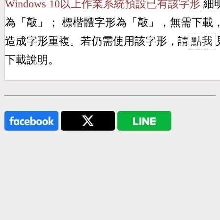
Windows 10以上作業系統預設已有該字形
細
為「
敲
」； 標楷體字形為「
敲
」，無需下載
造成字形重複。若仍需使用該字形，請
點我
下載說明。