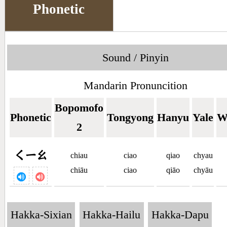
Phonetic
Sound / Pinyin
Mandarin Pronuncition
Bopomofo
Phonetic
Tongyong
Hanyu
Yale
W
2
ㄑㄧㄠ
chiau
ciao
qiao
chyau
chiāu
ciao
qiāo
chyāu
Hakka-Sixian
Hakka-Hailu
Hakka-Dapu