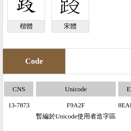
楷體
宋體
Code
CNS
Unicode
13-7873
F9A2F
8EA
暫編於Unicode使用者造字區