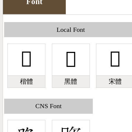
Font
Big5 Query
Pinyin Query
Symbol Index
Local Font
Pinyin Word Index
󹨯
󹨯
󹨯
楷體
黑體
宋體
CNS Font