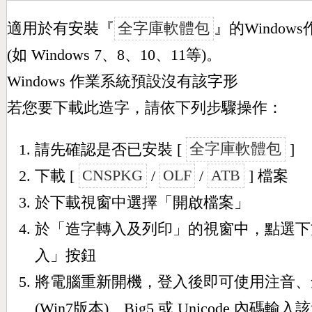
適用於有安裝『
全字庫軟體包
』的Window
(如 Windows 7、8、10、11等)。
Windows 作業系統預設沒有該字形
若您要下載此造字，請依下列步驟操作：
請先確認是否已安裝 [
全字庫軟體包
]
下載 [
CNSPKG
/
OLF
/
ATB
] 檔案
於下載視窗中選擇「開啟檔案」
於「造字轉入及列印」的視窗中，點選下
入」按鈕
將電腦重新開機，登入後即可使用注音、
(Win7版本)、Big5 或 Unicode 內碼輸入