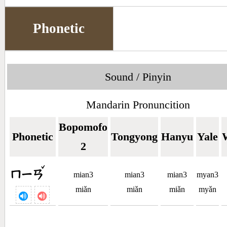
Phonetic
Sound / Pinyin
Mandarin Pronuncition
Bopomofo
Phonetic
Tongyong
Hanyu
Yale
2
ˇ
ㄇㄧㄢ
mian3
mian3
mian3
myan3
miǎn
miǎn
miǎn
myǎn