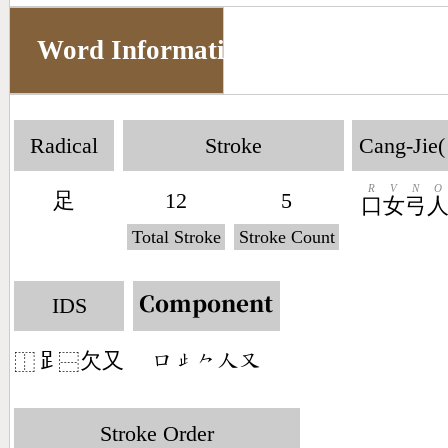
Word Information
Radical
Stroke
Cang-Jie(
R
V
N
O
足
12
5
口
女
弓
Total Stroke
Stroke Count
IDS
Component
𧾷
欠又
󶁶󶃏󶀽󶀬󶁓
⿰
⿱
Stroke Order