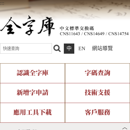
:::
中
EN
網站導覽
認識全字庫
字碼查詢
全字庫介紹
IDS查詢
全字庫現況
部件查詢
新增字申請
技術支援
中文碼介紹
複合查詢
專有名詞介紹
注音查詢
新字申請處理流程
字形即時顯示
造字解決方案
應用工具下載
客戶服務
︿