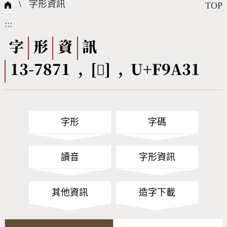
國際字碼相關組織
筆畫查詢
線上教學
倉頡查詢
全字庫授權
轉碼Web Service
個人電腦造字處理工具
問題集
意見回饋
\
字形資訊
TOP
:::
筆順序查詢
部首查詢
熱門查詢統計
字形下載
字
形
資
訊
13-7871 , [󹨱] , U+F9A31
CNS查詢
Unicode查詢
Big5查詢
拼音查詢
字形
字碼
符號索引
拼音文字索引
讀音
字形資訊
其他資訊
造字下載