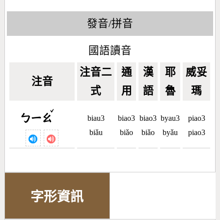
發音/拼音
國語讀音
注音二
通
漢
耶
威妥
注音
式
用
語
魯
瑪
ˇ
ㄅㄧㄠ
biau3
biao3
biao3
byau3
piao3
biǎu
biǎo
biǎo
byǎu
piao3
字形資訊