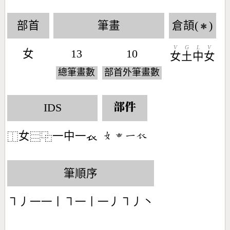
部首
筆畫
倉頡(
)
✱
V
G
L
V
女
13
10
女
土
中
女
總筆畫數
部首外筆畫數
IDS
部件
女
一中一𧘇
󶂛󶄠󶀀󶃲
⿰
⿳
⿻
筆順序
㇕丿一一丨㇕一丨一丿㇕丿丶