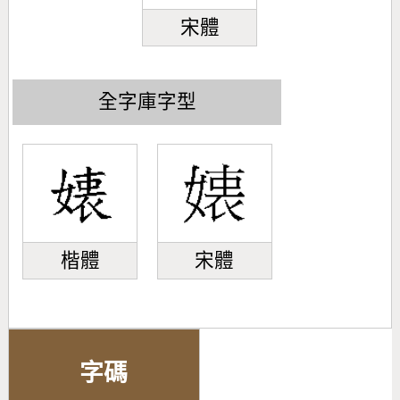
宋體
全字庫字型
楷體
宋體
字碼