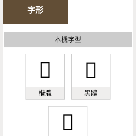
字形
本機字型
󹨱
󹨱
楷體
黑體
󹨱