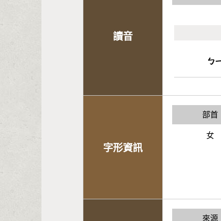
讀音
ㄅ
部首
女
字形資訊
來源