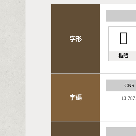
󹨱
字形
楷體
CNS
字碼
13-787