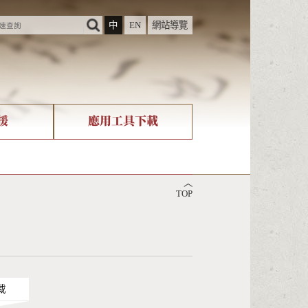
中
EN
網站導覽
援
應用工具下載
際字碼相關組織
筆畫查詢
︿
nicode查詢
TOP
載