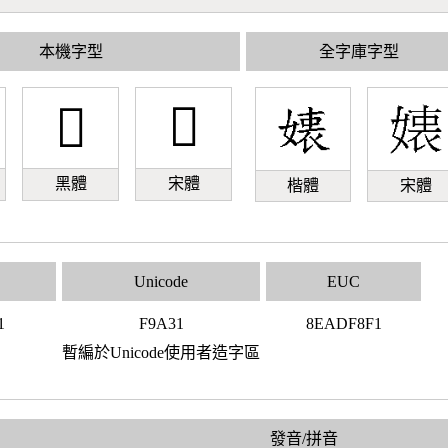
本機字型
全字庫字型
󹨱
󹨱
黑體
宋體
楷體
宋體
Unicode
EUC
1
F9A31
8EADF8F1
暫編於Unicode使用者造字區
發音/拼音