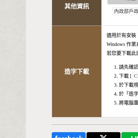
其他資訊
內政部戶
適用於有安裝
Windows 
若您要下載此
請先確認
造字下載
下載 [
C
於下載
於「造
將電腦重