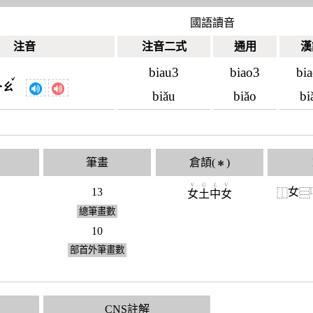
國語讀音
注音
注音二式
通用
漢
biau3
biao3
bi
ˇ
ㄧㄠ
biǎu
biǎo
bi
筆畫
倉頡(
)
✱
V
G
L
V
13
女
⿰
⿳
女
土
中
女
總筆畫數
10
部首外筆畫數
CNS註解