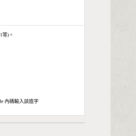
11等)。
ode 內碼輸入該造字