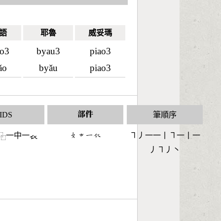
語
耶魯
威妥瑪
ao3
byau3
piao3
ǎo
byǎu
piao3
IDS
部件
筆順序
一中一𧘇
󶂛󶄠󶀀󶃲
㇕丿一一丨㇕一丨一
⿻
丿㇕丿丶