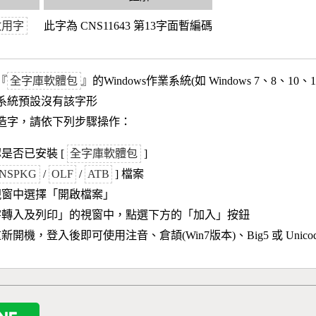
政用字
此字為 CNS11643 第13字面暫編碼
『
全字庫軟體包
』的Windows作業系統(如 Windows 7、8、10、
作業系統預設沒有該字形
造字，請依下列步驟操作：
是否已安裝 [
全字庫軟體包
]
NSPKG
/
OLF
/
ATB
] 檔案
視窗中選擇「開啟檔案」
字轉入及列印」的視窗中，點選下方的「加入」按鈕
新開機，登入後即可使用注音、倉頡(Win7版本)、Big5 或 Unic