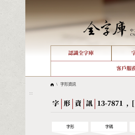
:::
認識全字庫
個人電腦造字處理工具
新字申請處理流程
字形即時顯示
全字庫介紹
IDS查詢
造字解
全字庫
部件
客戶服
問題集
意見
線上教學
倉頡查詢
筆順序
\
字形資訊
:::
Big5查詢
拼音
字
形
資
訊
13-7871 , 
字形
字碼