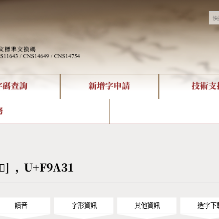
字碼查詢
新增字申請
技術支
決方案
現況
查詢
字形下載
中文碼介紹
全字庫授權
複合查詢
轉碼Web Service
專有名詞介紹
注音查詢
國
務
回饋
熱門查詢統計
查詢
部首查詢
CNS查詢
U
查詢
符號索引
拼音文字索引
[󹨱] , U+F9A31
讀音
字形資訊
其他資訊
造字下