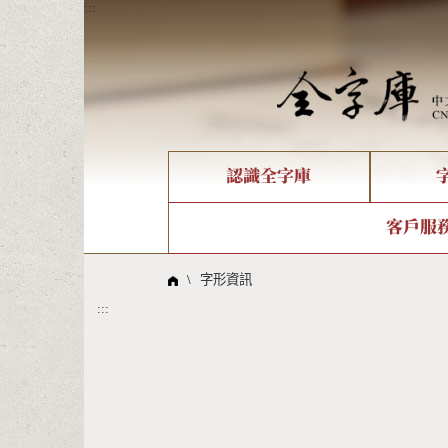
:::
認識全字庫
個人電腦造字處理工具
新字申請處理流程
字形即時顯示
全字庫介紹
IDS查詢
造字解
全字庫
部件
客戶服
問題集
意見
線上教學
倉頡查詢
筆順序
\
字形資訊
:::
Big5查詢
拼音