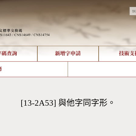
字碼查詢
新增字申請
技術支
決方案
現況
查詢
字形下載
中文碼介紹
全字庫授權
複合查詢
轉碼Web Service
專有名詞介紹
注音查詢
國
務
回饋
熱門查詢統計
查詢
部首查詢
CNS查詢
U
查詢
符號索引
拼音文字索引
[13-2A53] 與他字同字形。