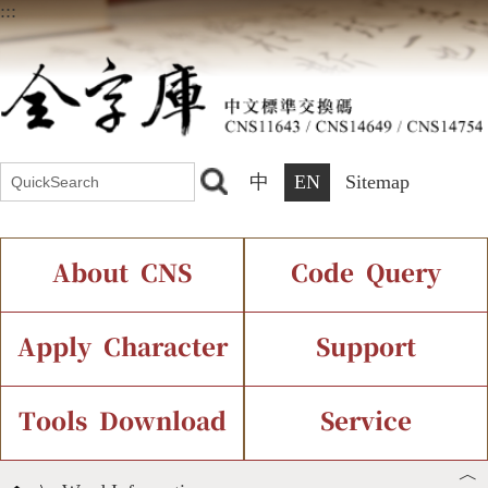
:::
中
EN
Sitemap
About CNS
Code Query
Introduction
IDS Query
Current Status
Apply Character
Support
Chinese Code Status
Components Query
Application Process
Font Instant Display
Tools Download
Service
︿