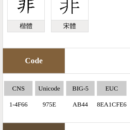
楷體
宋體
Code
CNS
Unicode
BIG-5
EUC
1-4F66
975E
AB44
8EA1CFE6