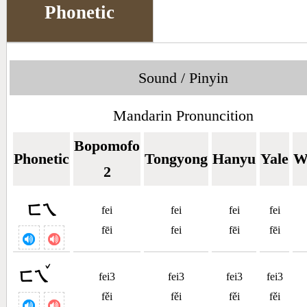
Phonetic
Sound / Pinyin
Mandarin Pronuncition
Bopomofo
Phonetic
Tongyong
Hanyu
Yale
W
2
ㄈㄟ
fei
fei
fei
fei
fēi
fei
fēi
fēi
ˇ
ㄈㄟ
fei3
fei3
fei3
fei3
fěi
fěi
fěi
fěi