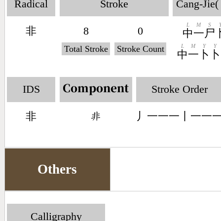
Radical
Stroke
Cang-Jie(
L
M
S
非
8
0
中
一
尸
L
M
Y
Y
Total Stroke
Stroke Count
中
一
卜
卜
IDS
Stroke Order
Component
非
丿一一一丨一一
󶇎
Others
Calligraphy