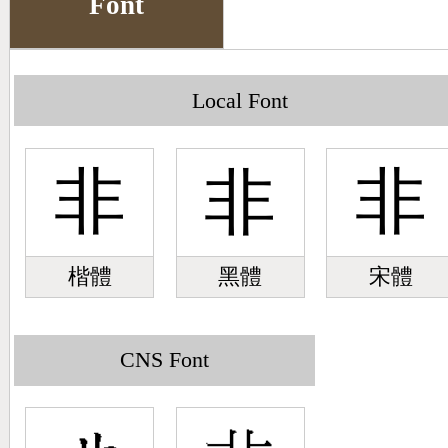
Font
Big5 Query
Pinyin Query
Symbol Index
Local Font
Pinyin Word Index
非
非
非
楷體
黑體
宋體
CNS Font