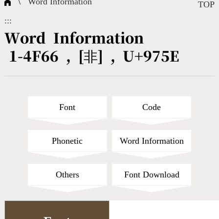
\
Word Information
Composite Query
Terms
Character Creation
Character Create Tools
FAQ
TOP
:::
International Org.
Bopomofo Query
CNS Authorization
Fonts Download
Satisfaction Survey
Word Information
1-4F66 , [非] , U+975E
Online Teaching
Stroke Count Query
Web Service
Query Statistics
Cang-Jie Query
Font
Code
Strokeorder Query
Phonetic
Word Information
KX_Radical Query
Others
Font Download
CNS Query
Unicode Query