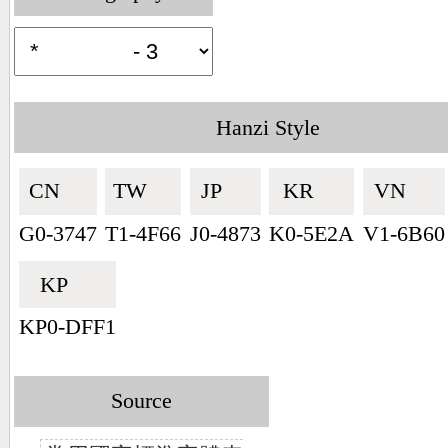
Hanzi Style
CN🇨🇳
TW🇹🇼
JP🇯🇵
KR🇰🇷
VN🇻🇳
G0-3747
T1-4F66
J0-4873
K0-5E2A
V1-6B60
KP🇰🇵
KP0-DFF1
Source