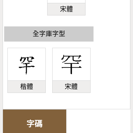
宋體
全字庫字型
楷體
宋體
字碼