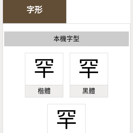
字形
本機字型
罕
罕
楷體
黑體
罕