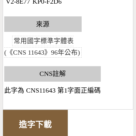
V2-8E77
KP0-F2D6
來源
常用國字標準字體表
(《CNS 11643》96年公布)
CNS註解
此字為 CNS11643 第1字面正編碼
造字下載