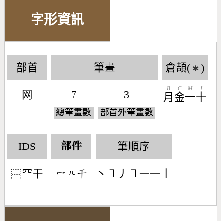
字形資訊
部首
筆畫
倉頡(
)
✱
B
C
M
J
网
7
3
月
金
一
十
總筆畫數
部首外筆畫數
IDS
筆順序
部件
㓁干
丶㇕丿㇕一一丨
󶁇󶀱󶁞
⿱