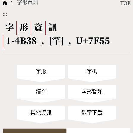
國際字碼相關組織
筆畫查詢
線上教學
倉頡查詢
全字庫授權
轉碼Web Service
個人電腦造字處理工具
問題集
意見回饋
\
字形資訊
TOP
:::
筆順序查詢
部首查詢
熱門查詢統計
字形下載
字
形
資
訊
1-4B38 , [罕] , U+7F55
CNS查詢
Unicode查詢
Big5查詢
拼音查詢
字形
字碼
符號索引
拼音文字索引
讀音
字形資訊
其他資訊
造字下載