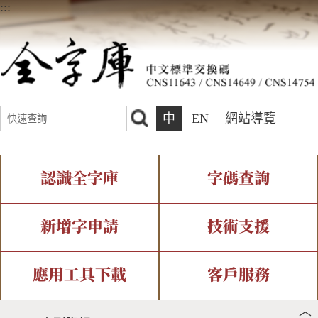
:::
中
EN
網站導覽
認識全字庫
字碼查詢
全字庫介紹
IDS查詢
全字庫現況
部件查詢
新增字申請
技術支援
中文碼介紹
複合查詢
專有名詞介紹
注音查詢
新字申請處理流程
字形即時顯示
造字解決方案
應用工具下載
客戶服務
︿