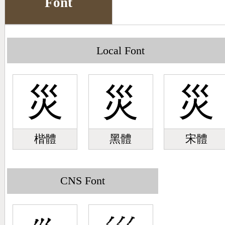
Font
Big5 Query
Pinyin Query
Symbol Index
Local Font
Pinyin Word Index
災
災
災
楷體
黑體
宋體
CNS Font