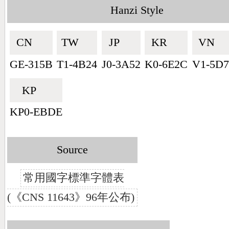
Hanzi Style
CN🇨🇳
TW🇹🇼
JP🇯🇵
KR🇰🇷
VN🇻🇳
GE-315B
T1-4B24
J0-3A52
K0-6E2C
V1-5D7
KP🇰🇵
KP0-EBDE
Source
常用國字標準字體表
(《CNS 11643》96年公布)