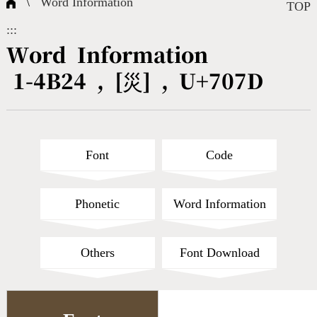
\
Word Information
Composite Query
Terms
Character Creation
Character Create Tools
FAQ
TOP
:::
International Org.
Bopomofo Query
CNS Authorization
Fonts Download
Satisfaction Survey
Word Information
1-4B24 , [災] , U+707D
Online Teaching
Stroke Count Query
Web Service
Query Statistics
Cang-Jie Query
Font
Code
Strokeorder Query
Phonetic
Word Information
KX_Radical Query
Others
Font Download
CNS Query
Unicode Query