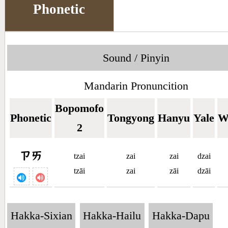
Phonetic
Sound / Pinyin
Mandarin Pronuncition
Bopomofo
Phonetic
Tongyong
Hanyu
Yale
W
2
ㄗㄞ
tzai
zai
zai
dzai
tzāi
zai
zāi
dzāi
Hakka-Sixian
Hakka-Hailu
Hakka-Dapu