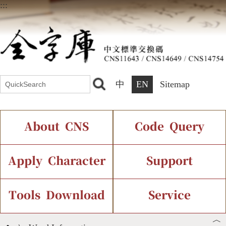
:::
中
EN
Sitemap
About CNS
Code Query
Introduction
IDS Query
Current Status
Apply Character
Support
Chinese Code Status
Components Query
Application Process
Font Instant Display
Tools Download
Service
︿