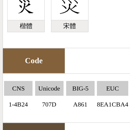
楷體
宋體
Code
CNS
Unicode
BIG-5
EUC
1-4B24
707D
A861
8EA1CBA4