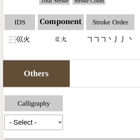
Total Stroke
Stroke Count
IDS
Stroke Order
Component
巛火
㇕㇕㇕丶丿丿丶
󶂩󶃸
⿱
Others
Calligraphy