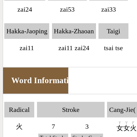
zai24
zai53
zai33
Hakka-Jaoping
Hakka-Zhaoan
Taigi
zai11
zai11 zai24
tsai tse
Word Information
Radical
Stroke
Cang-Jie(
V
V
F
火
7
3
女
女
火