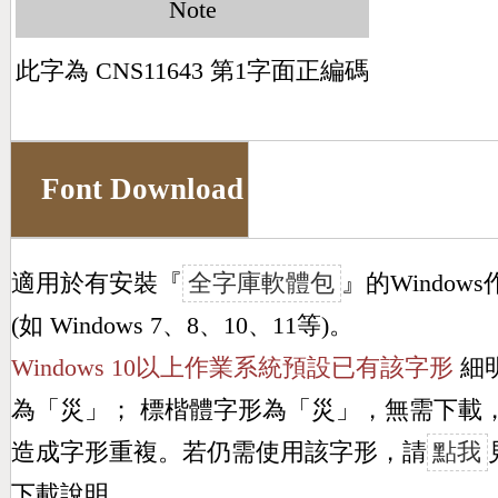
Note
此字為 CNS11643 第1字面正編碼
Font Download
適用於有安裝『
全字庫軟體包
』的Window
(如 Windows 7、8、10、11等)。
Windows 10以上作業系統預設已有該字形
細
為「
災
」； 標楷體字形為「
災
」，無需下載
造成字形重複。若仍需使用該字形，請
點我
下載說明。