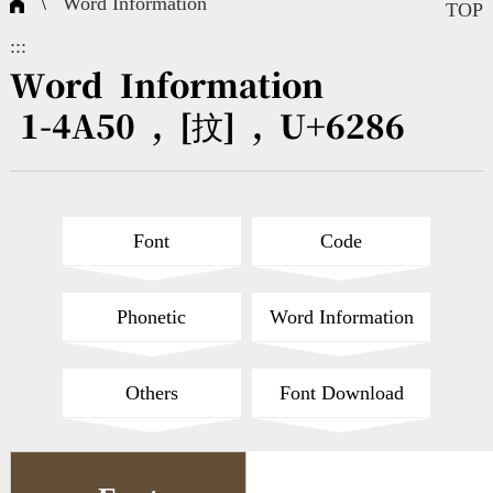
\
Word Information
Composite Query
Terms
Character Creation
Character Create Tools
FAQ
TOP
:::
International Org.
Bopomofo Query
CNS Authorization
Fonts Download
Satisfaction Survey
Word Information
1-4A50 , [抆] , U+6286
Online Teaching
Stroke Count Query
Web Service
Query Statistics
Cang-Jie Query
Font
Code
Strokeorder Query
Phonetic
Word Information
KX_Radical Query
Others
Font Download
CNS Query
Unicode Query