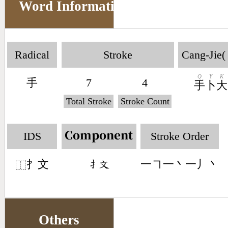
Word Information
Radical
Stroke
Cang-Jie(
Q
Y
K
手
7
4
手
卜
大
Total Stroke
Stroke Count
IDS
Stroke Order
Component
扌文
一㇕一丶一丿丶
󶃛󶃶
⿰
Others