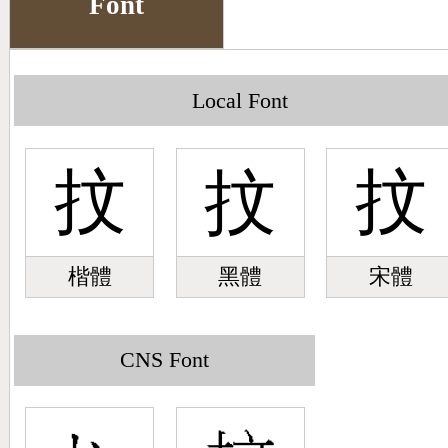
Font
Big5 Query
Pinyin Query
Symbol Index
Local Font
Pinyin Word Index
抆
抆
抆
楷體
黑體
宋體
CNS Font