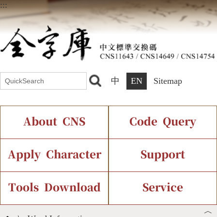
:::
中
EN
Sitemap
About CNS
Code Query
Introduction
IDS Query
Current Status
Apply Character
Support
Chinese Code Status
Components Query
Application Process
Font Instant Display
Tools Download
Service
︿