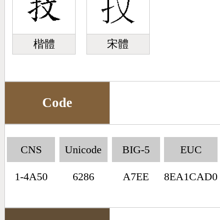
楷體
宋體
Code
CNS
Unicode
BIG-5
EUC
1-4A50
6286
A7EE
8EA1CAD0