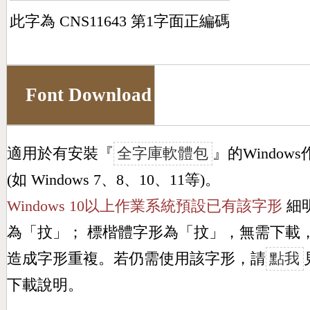
此字為 CNS11643 第1字面正編碼
Font Download
適用於有安裝『
全字庫軟體包
』的Window
(如 Windows 7、8、10、11等)。
Windows 10以上作業系統預設已有該字形
細
為「
抆
」； 標楷體字形為「
抆
」，無需下載
造成字形重複。若仍需使用該字形，請
點我
下載說明。