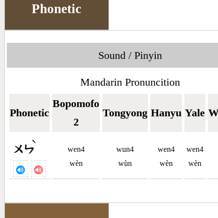
Phonetic
Sound / Pinyin
Mandarin Pronuncition
Bopomofo
Phonetic
Tongyong
Hanyu
Yale
W
2
ˋ
ㄨㄣ
wen4
wun4
wen4
wen4
wèn
wùn
wèn
wèn