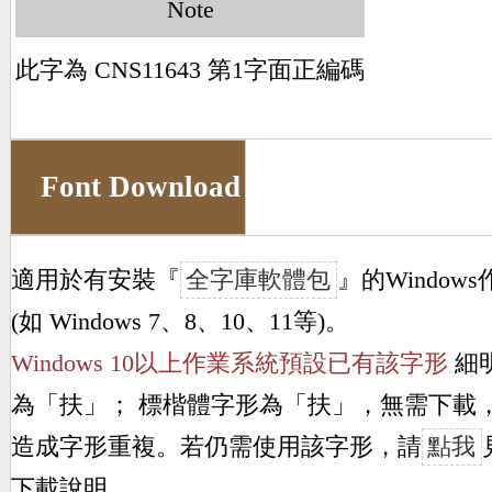
Note
此字為 CNS11643 第1字面正編碼
Font Download
適用於有安裝『
全字庫軟體包
』的Window
(如 Windows 7、8、10、11等)。
Windows 10以上作業系統預設已有該字形
細
為「
扶
」； 標楷體字形為「
扶
」，無需下載
造成字形重複。若仍需使用該字形，請
點我
下載說明。