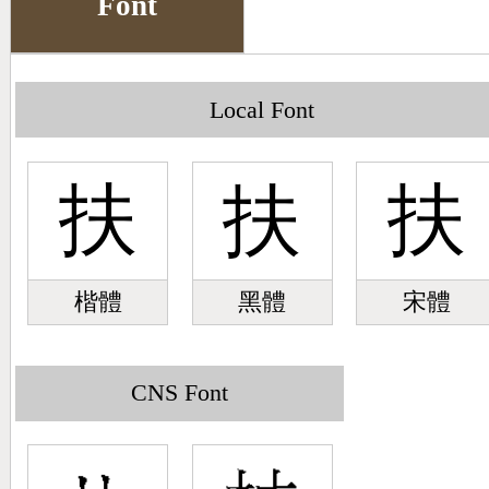
Font
Big5 Query
Pinyin Query
Symbol Index
Local Font
Pinyin Word Index
扶
扶
扶
楷體
黑體
宋體
CNS Font