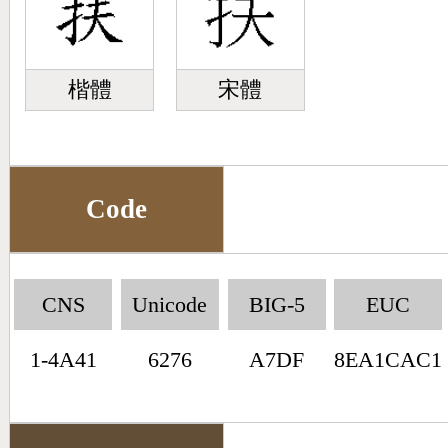
楷體
宋體
Code
CNS
Unicode
BIG-5
EUC
1-4A41
6276
A7DF
8EA1CAC1