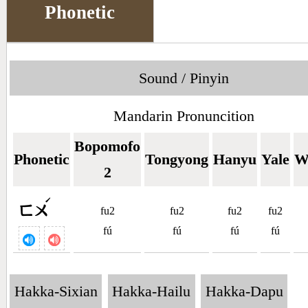
Phonetic
Sound / Pinyin
Mandarin Pronuncition
Bopomofo
Phonetic
Tongyong
Hanyu
Yale
W
2
ˊ
ㄈㄨ
fu2
fu2
fu2
fu2
fú
fú
fú
fú
Hakka-Sixian
Hakka-Hailu
Hakka-Dapu