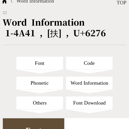
\
Word Information
Composite Query
Terms
Character Creation
Character Create Tools
FAQ
TOP
:::
International Org.
Bopomofo Query
CNS Authorization
Fonts Download
Satisfaction Survey
Word Information
1-4A41 , [扶] , U+6276
Online Teaching
Stroke Count Query
Web Service
Query Statistics
Cang-Jie Query
Font
Code
Strokeorder Query
Phonetic
Word Information
KX_Radical Query
Others
Font Download
CNS Query
Unicode Query