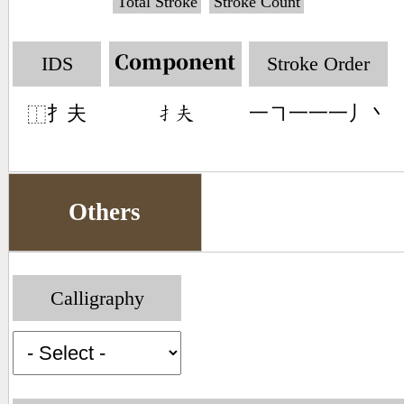
Total Stroke
Stroke Count
IDS
Stroke Order
Component
扌夫
一㇕一一一丿丶
󶃛󶂯
⿰
Others
Calligraphy