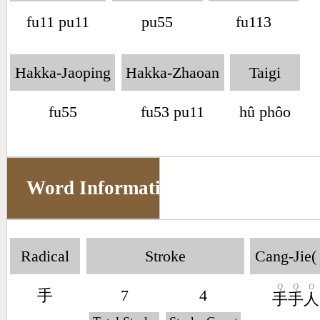
fu11 pu11
pu55
fu113
Hakka-Jaoping
Hakka-Zhaoan
Taigi
fu55
fu53 pu11
hû phôo
Word Information
Radical
Stroke
Cang-Jie(
Q
Q
O
手
7
4
手
手
人