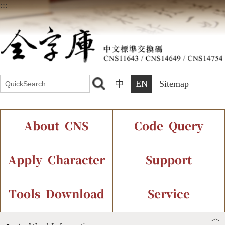
:::
中
EN
Sitemap
About CNS
Code Query
Introduction
IDS Query
Current Status
Apply Character
Support
Chinese Code Status
Components Query
Application Process
Font Instant Display
Tools Download
Service
︿