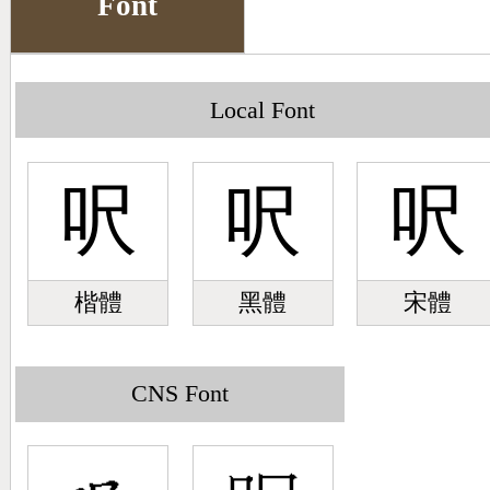
Font
Big5 Query
Pinyin Query
Symbol Index
Local Font
Pinyin Word Index
呎
呎
呎
楷體
黑體
宋體
CNS Font