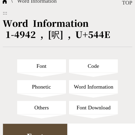
\
Word Information
Composite Query
Terms
Character Creation
Character Create Tools
FAQ
TOP
:::
International Org.
Bopomofo Query
CNS Authorization
Fonts Download
Satisfaction Survey
Word Information
1-4942 , [呎] , U+544E
Online Teaching
Stroke Count Query
Web Service
Query Statistics
Cang-Jie Query
Font
Code
Strokeorder Query
Phonetic
Word Information
KX_Radical Query
Others
Font Download
CNS Query
Unicode Query