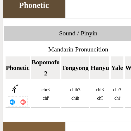
Phonetic
Sound / Pinyin
Mandarin Pronuncition
Bopomofo
Phonetic
Tongyong
Hanyu
Yale
W
2
ˇ
ㄔ
chr3
chih3
chi3
chr3
chř
chǐh
chǐ
chř