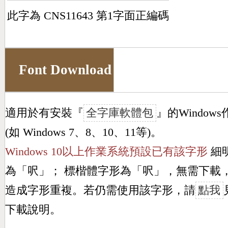
此字為 CNS11643 第1字面正編碼
Font Download
適用於有安裝『
全字庫軟體包
』的Window
(如 Windows 7、8、10、11等)。
Windows 10以上作業系統預設已有該字形
細
為「
呎
」； 標楷體字形為「
呎
」，無需下載
造成字形重複。若仍需使用該字形，請
點我
下載說明。