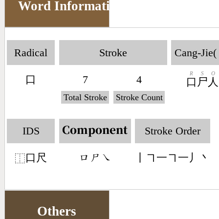
Word Information
Radical
Stroke
Cang-Jie(
R
S
O
口
7
4
口
尸
人
Total Stroke
Stroke Count
IDS
Stroke Order
Component
口尺
丨㇕一㇕一丿丶
󶁶󶂍󶀆
⿰
Others