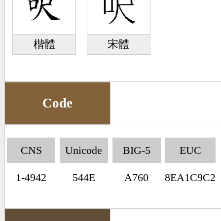
楷體
宋體
Code
CNS
Unicode
BIG-5
EUC
1-4942
544E
A760
8EA1C9C2