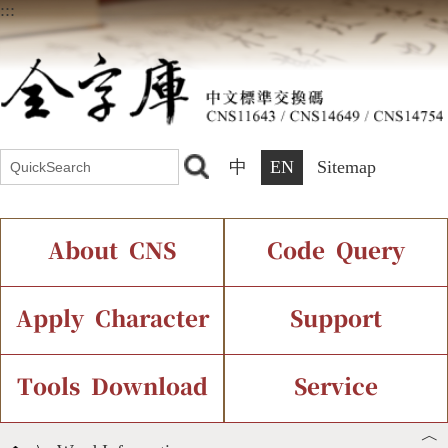
:::
中
EN
Sitemap
About CNS
Code Query
Introduction
IDS Query
Current Status
Apply Character
Support
Chinese Code Status
Components Query
Application Process
Font Instant Display
Tools Download
Service
︿