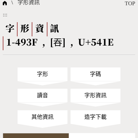
國際字碼相關組織
筆畫查詢
線上教學
倉頡查詢
全字庫授權
轉碼Web Service
個人電腦造字處理工具
問題集
意見回饋
\
字形資訊
TOP
:::
筆順序查詢
部首查詢
熱門查詢統計
字形下載
字
形
資
訊
1-493F , [吞] , U+541E
CNS查詢
Unicode查詢
Big5查詢
拼音查詢
字形
字碼
符號索引
拼音文字索引
讀音
字形資訊
其他資訊
造字下載