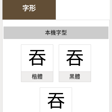
字形
本機字型
吞
吞
楷體
黑體
吞