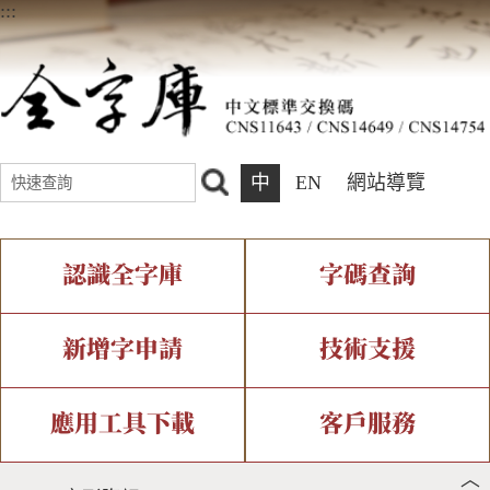
:::
中
EN
網站導覽
認識全字庫
字碼查詢
全字庫介紹
IDS查詢
全字庫現況
部件查詢
新增字申請
技術支援
中文碼介紹
複合查詢
專有名詞介紹
注音查詢
新字申請處理流程
字形即時顯示
造字解決方案
應用工具下載
客戶服務
︿