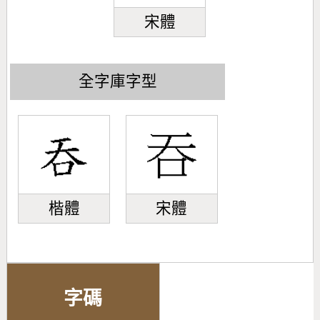
宋體
全字庫字型
楷體
宋體
字碼