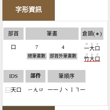
字形資訊
部首
筆畫
倉頡(
)
✱
M
K
R
口
7
4
一
大
口
H
K
R
總筆畫數
部首外筆畫數
竹
大
口
IDS
筆順序
部件
天口
一一丿丶丨㇕一
󶀀󶁨󶁶
⿱