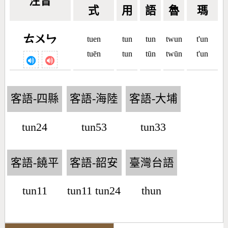
注音
式
用
語
魯
瑪
ㄊㄨㄣ
tuen
tun
tun
twun
t'un
tuēn
tun
tūn
twūn
t'un
客語-四縣
客語-海陸
客語-大埔
tun24
tun53
tun33
客語-饒平
客語-韶安
臺灣台語
tun11
tun11 tun24
thun