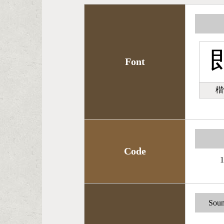
Font
楷
Code
1
Soun