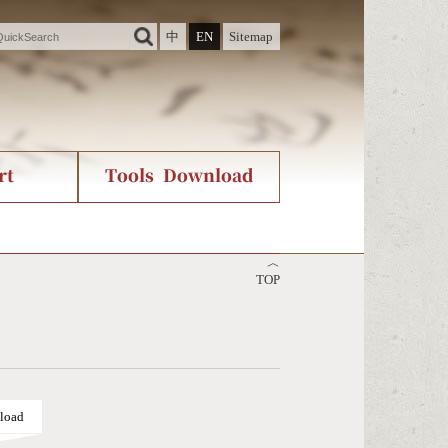
中
EN
Sitemap
rt
Tools Download
ry
rvice
International Org.
Stroke Count Query
︿
Unicode Query
TOP
load