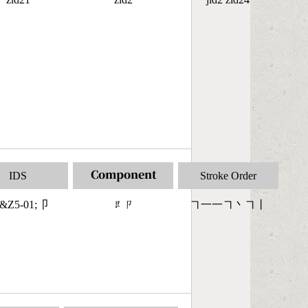
IDS
Component
Stroke Order
&Z5-01;卩
󶆜󶁊
㇕一一㇕丶㇕丨