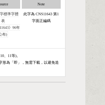
ource
Note
字標準字體
此字為 CNS11643 第1
表
字面正編碼
11643》96年
公布)
、10、11等)。
字形為「
即
」，無需下載，以避免造