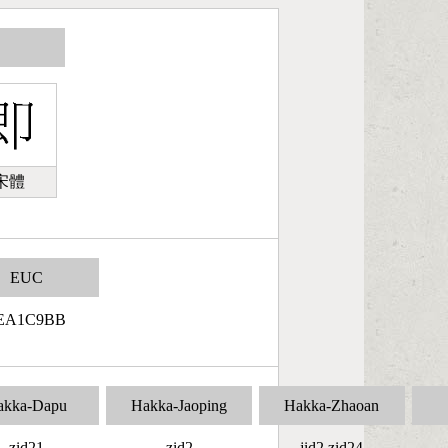
宋體
EUC
EA1C9BB
akka-Dapu
Hakka-Jaoping
Hakka-Zhaoan
zid21
zid2
jid2 zid24