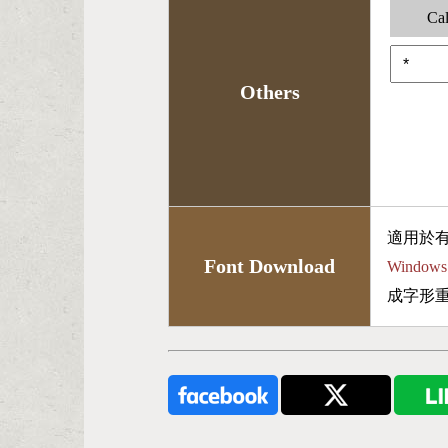
Cal
Others
適用於
Font Download
Wind
成字形