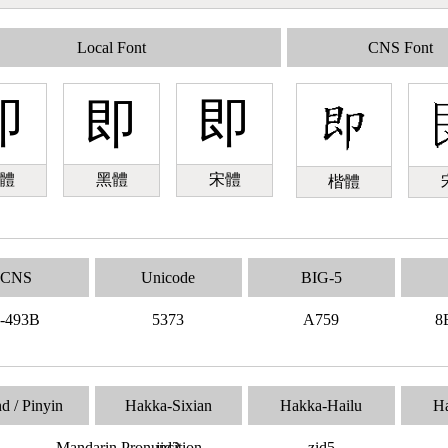
Local Font
CNS Font
即
即
即
體
黑體
宋體
楷體
CNS
Unicode
BIG-5
-493B
5373
A759
8
d / Pinyin
Hakka-Sixian
Hakka-Hailu
H
Mandarin Pronuncition
jid2
zid5