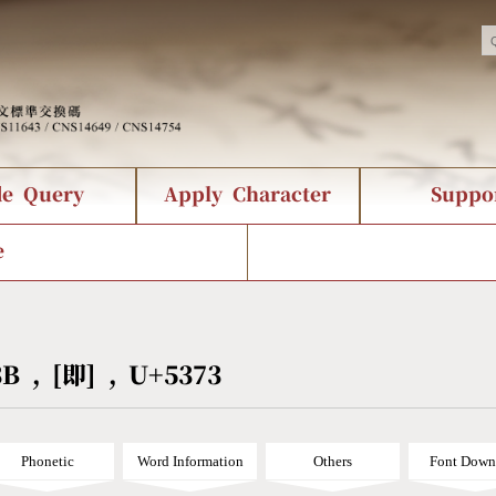
de Query
Apply Character
Suppo
nts Query
 Status
racter Creation
Fonts Download
Chinese Code Status
Composite Query
CNS Authorization
Bopomofo Que
Terms
Web Se
e
tion Survey
Query Statistics
rder Query
KX_Radical Query
CNS Query
 Query
Symbol Index
Pinyin Word Index
3B , [即] , U+5373
Phonetic
Word Information
Others
Font Down