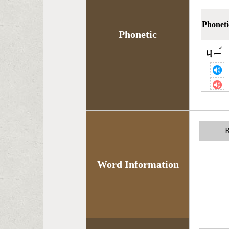
Phoneti
Phonetic
ˊ
ㄐㄧ
R
Word Information