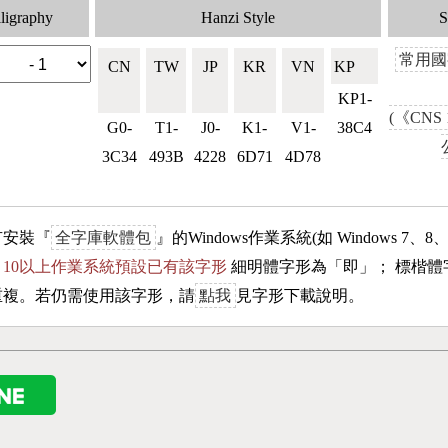
ligraphy
Hanzi Style
S
常用國
CN
TW
JP
KR
VN
KP🇰🇵
🇨🇳
🇹🇼
🇯🇵
🇰🇷
🇻🇳
KP1-
(《CNS 
G0-
T1-
J0-
K1-
V1-
38C4
3C34
493B
4228
6D71
4D78
有安裝『
全字庫軟體包
』的Windows作業系統(如 Windows 7、8
ows 10以上作業系統預設已有該字形
細明體字形為「
即
」； 標楷體
重複。若仍需使用該字形，請
點我
見字形下載說明。