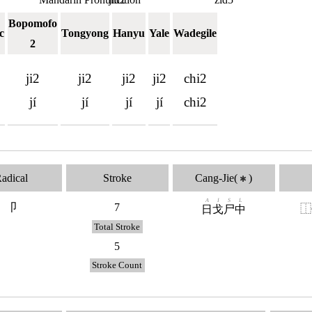
Bopomofo
c
Tongyong
Hanyu
Yale
Wadegile
2
ji2
ji2
ji2
ji2
chi2
jí
jí
jí
jí
chi2
adical
Stroke
Cang-Jie(
)
✱
A
I
S
L
卩
7
⿰
日
戈
尸
中
Total Stroke
5
Stroke Count