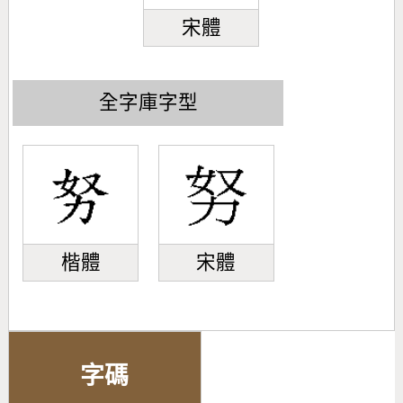
宋體
全字庫字型
楷體
宋體
字碼