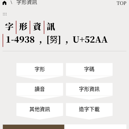
國際字碼相關組織
筆畫查詢
線上教學
倉頡查詢
全字庫授權
轉碼Web Service
個人電腦造字處理工具
問題集
意見回饋
\
字形資訊
TOP
:::
筆順序查詢
部首查詢
熱門查詢統計
字形下載
字
形
資
訊
1-4938 , [努] , U+52AA
CNS查詢
Unicode查詢
Big5查詢
拼音查詢
字形
字碼
符號索引
拼音文字索引
讀音
字形資訊
其他資訊
造字下載