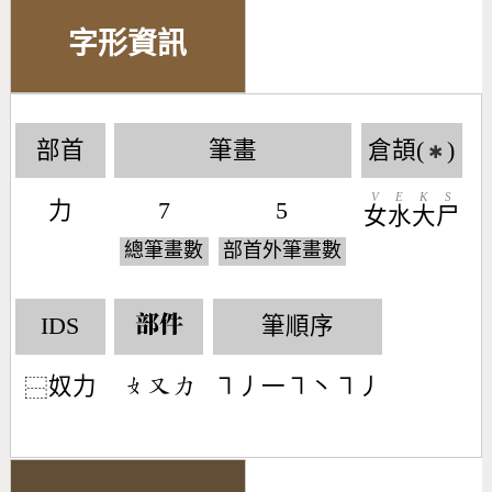
字形資訊
部首
筆畫
倉頡(
)
✱
V
E
K
S
力
7
5
女
水
大
尸
總筆畫數
部首外筆畫數
IDS
筆順序
部件
奴力
㇕丿一㇕丶㇕丿
󶂛󶁓󶁒
⿱