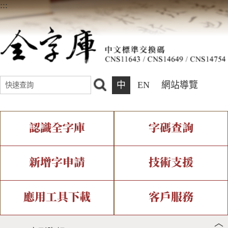
:::
中
EN
網站導覽
認識全字庫
字碼查詢
全字庫介紹
IDS查詢
全字庫現況
部件查詢
新增字申請
技術支援
中文碼介紹
複合查詢
專有名詞介紹
注音查詢
新字申請處理流程
字形即時顯示
造字解決方案
應用工具下載
客戶服務
︿