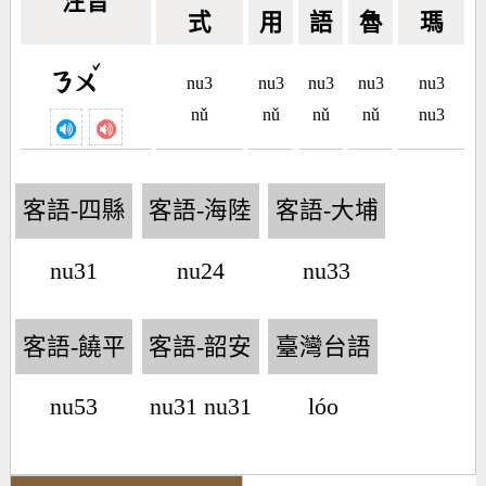
注音
式
用
語
魯
瑪
ˇ
ㄋㄨ
nu3
nu3
nu3
nu3
nu3
nǔ
nǔ
nǔ
nǔ
nu3
客語-四縣
客語-海陸
客語-大埔
nu31
nu24
nu33
客語-饒平
客語-韶安
臺灣台語
nu53
nu31 nu31
lóo