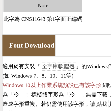
Note
此字為 CNS11643 第1字面正編碼
Font Download
適用於有安裝『
全字庫軟體包
』的Window
(如 Windows 7、8、10、11等)。
Windows 10以上作業系統預設已有該字形
細
為「
冷
」； 標楷體字形為「
冷
」，無需下載
造成字形重複。若仍需使用該字形，請
點我