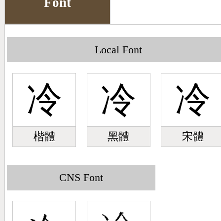
Font
Big5 Query
Pinyin Query
Symbol Index
Local Font
Pinyin Word Index
冷
冷
冷
楷體
黑體
宋體
CNS Font