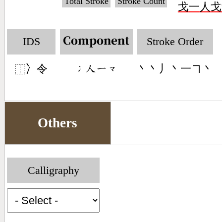
Total Stroke
Stroke Count
戈
一
人
戈
IDS
Stroke Order
Component
冫令
丶丶丿丶一㇕丶
󶁄󶀬󶀀󶁘
⿰
Others
Calligraphy