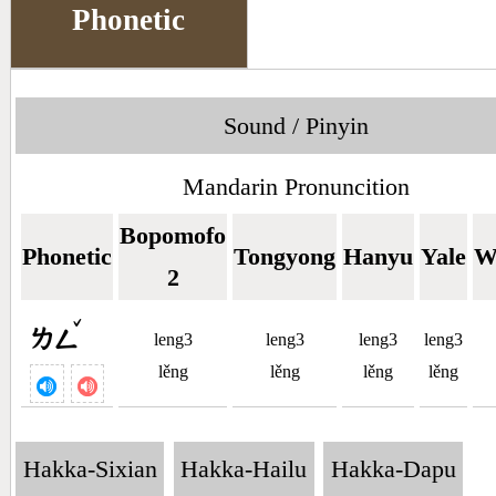
Phonetic
Sound / Pinyin
Mandarin Pronuncition
Bopomofo
Phonetic
Tongyong
Hanyu
Yale
W
2
ˇ
ㄌㄥ
leng3
leng3
leng3
leng3
lěng
lěng
lěng
lěng
Hakka-Sixian
Hakka-Hailu
Hakka-Dapu