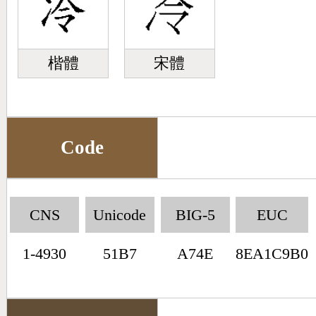
楷體
宋體
Code
CNS
Unicode
BIG-5
EUC
1-4930
51B7
A74E
8EA1C9B0