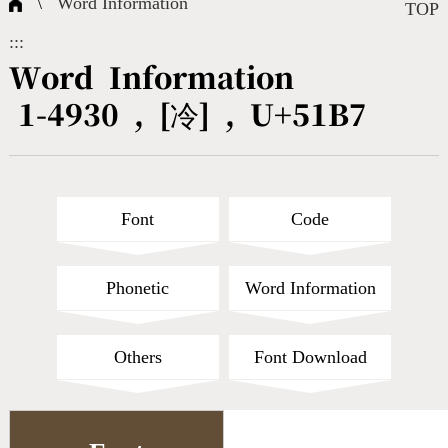
\
Word Information
Composite Query
Terms
Character Creation
Character Create Tools
FAQ
TOP
:::
International Org.
Bopomofo Query
CNS Authorization
Fonts Download
Satisfaction Survey
Word Information
1-4930 , [冷] , U+51B7
Online Teaching
Stroke Count Query
Web Service
Query Statistics
Cang-Jie Query
Font
Code
Strokeorder Query
Phonetic
Word Information
KX_Radical Query
Others
Font Download
CNS Query
Unicode Query