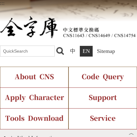
:::
中
EN
Sitemap
About CNS
Code Query
Introduction
IDS Query
Current Status
Apply Character
Support
Chinese Code Status
Components Query
Application Process
Font Instant Display
Tools Download
Service
︿