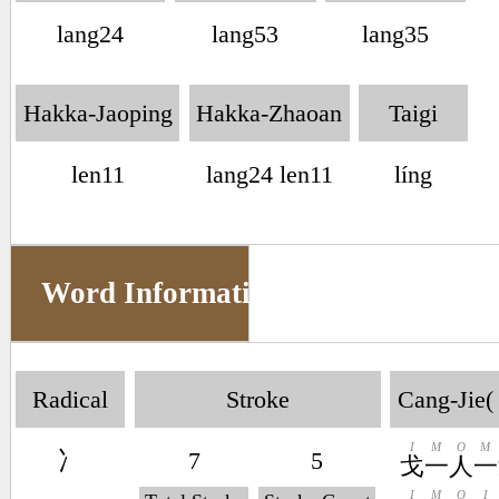
lang24
lang53
lang35
Hakka-Jaoping
Hakka-Zhaoan
Taigi
len11
lang24 len11
líng
Word Information
Radical
Stroke
Cang-Jie(
I
M
O
M
冫
7
5
戈
一
人
一
I
M
O
I