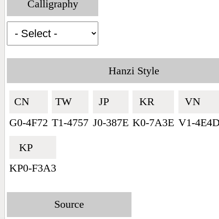
Calligraphy
Hanzi Style
CN🇨🇳
TW🇹🇼
JP🇯🇵
KR🇰🇷
VN🇻🇳
G0-4F72
T1-4757
J0-387E
K0-7A3E
V1-4E4
KP🇰🇵
KP0-F3A3
Source