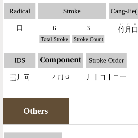
Radical
Stroke
Cang-Jie(
H
B
R
口
6
3
竹
月
Total Stroke
Stroke Count
IDS
Stroke Order
Component
丿冋
丿丨㇕丨㇕一
󶀄󶀦󶁶
⿱
Others