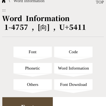
\
Word Information
Composite Query
Terms
Character Creation
Character Create Tools
FAQ
TOP
:::
International Org.
Bopomofo Query
CNS Authorization
Fonts Download
Satisfaction Survey
Word Information
1-4757 , [向] , U+5411
Online Teaching
Stroke Count Query
Web Service
Query Statistics
Cang-Jie Query
Font
Code
Strokeorder Query
Phonetic
Word Information
KX_Radical Query
Others
Font Download
CNS Query
Unicode Query