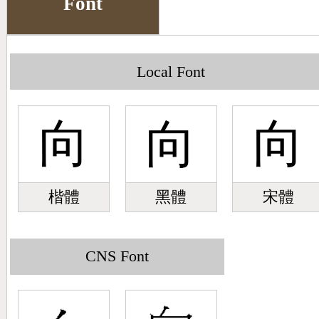
Font
Big5 Query
Pinyin Query
Symbol Index
Local Font
Pinyin Word Index
向
向
向
楷體
黑體
宋體
CNS Font