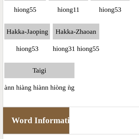
hiong55
hiong11
hiong53
Hakka-Jaoping
Hakka-Zhaoan
hiong53
hiong31 hiong55
Taigi
ànn hiàng hiànn hiòng ǹg
Word Information