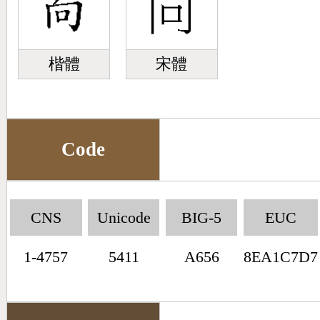
楷體
宋體
Code
CNS
Unicode
BIG-5
EUC
1-4757
5411
A656
8EA1C7D7