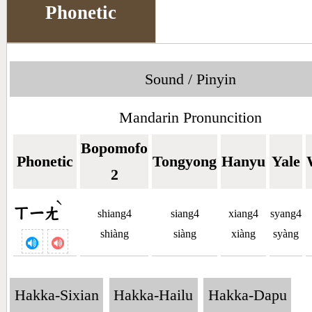
Phonetic
Sound / Pinyin
Mandarin Pronuncition
Bopomofo
Phonetic
Tongyong
Hanyu
Yale
2
ˋ
ㄒㄧㄤ
shiang4
siang4
xiang4
syang4
shiàng
siàng
xiàng
syàng
Hakka-Sixian
Hakka-Hailu
Hakka-Dapu