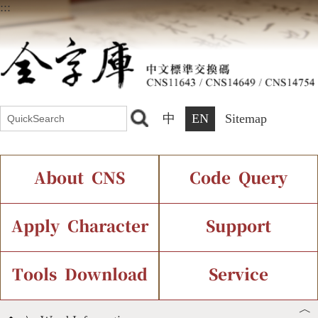
:::
中
EN
Sitemap
About CNS
Code Query
Introduction
IDS Query
Current Status
Apply Character
Support
Chinese Code Status
Components Query
Application Process
Font Instant Display
Tools Download
Service
︿