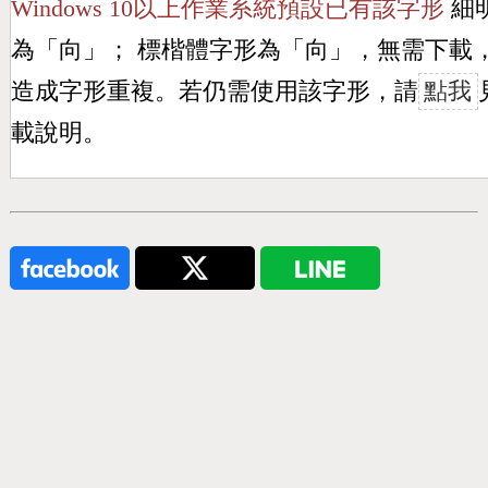
Windows 10以上作業系統預設已有該字形
細
為「
向
」； 標楷體字形為「
向
」，無需下載
造成字形重複。若仍需使用該字形，請
點我
載說明。