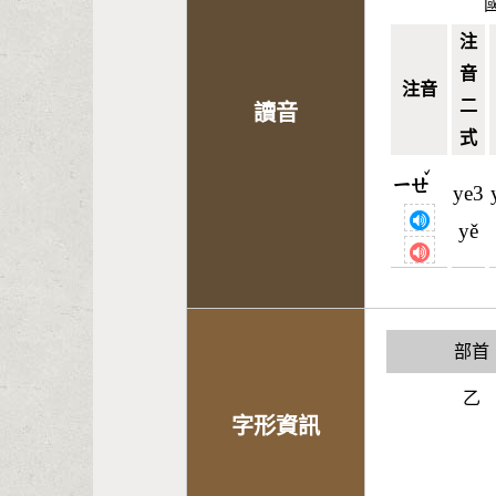
注
音
注音
二
讀音
式
ˇ
ㄧㄝ
ye3
yě
部首
乙
字形資訊