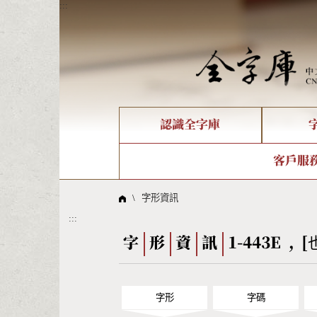
:::
認識全字庫
個人電腦造字處理工具
新字申請處理流程
字形即時顯示
全字庫介紹
IDS查詢
造字解
全字庫
部件
客戶服
問題集
意見
線上教學
倉頡查詢
筆順序
\
字形資訊
:::
Big5查詢
拼音
字
形
資
訊
1-443E , [
字形
字碼