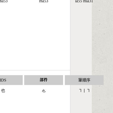
rha53
rha53
ia55 rhia31
IDS
部件
筆順序
也
󶂙
㇕丨㇕