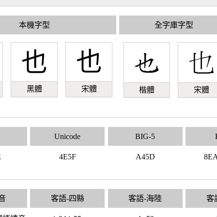
本機字型
全字庫字型
也
也
黑體
宋體
楷體
宋體
Unicode
BIG-5
E
4E5F
A45D
8E
音
客語-四縣
客語-海陸
客