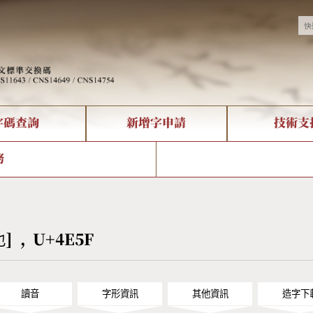
字碼查詢
新增字申請
技術支
決方案
現況
查詢
字形下載
中文碼介紹
全字庫授權
複合查詢
轉碼Web Service
專有名詞介紹
注音查詢
國
務
回饋
熱門查詢統計
查詢
部首查詢
CNS查詢
U
查詢
符號索引
拼音文字索引
也] , U+4E5F
讀音
字形資訊
其他資訊
造字下