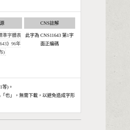
源
CNS註解
標準字體表
此字為 CNS11643 第1字
1643》96年
面正編碼
布)
11等)。
為「
也
」，無需下載，以避免造成字形