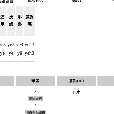
國語讀音
ia24 ia55
rha53
通
漢
耶
威妥
用
語
魯
瑪
ye3
ye3
ye3
yeh3
yě
yě
yě
yeh3
筆畫
倉頡(
)
✱
P
D
3
心
木
總筆畫數
2
部首外筆畫數