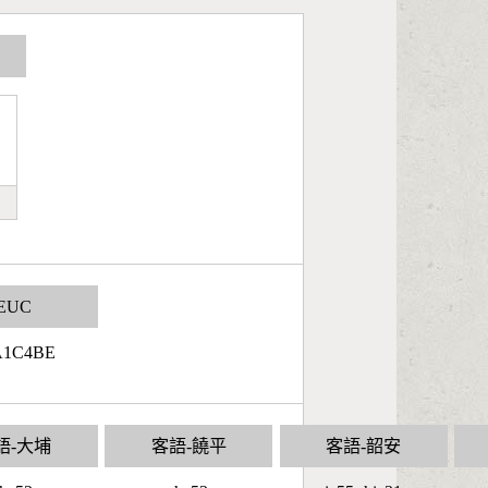
EUC
A1C4BE
語-大埔
客語-饒平
客語-韶安