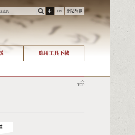
中
EN
網站導覽
援
應用工具下載
際字碼相關組織
筆畫查詢
︿
nicode查詢
TOP
載