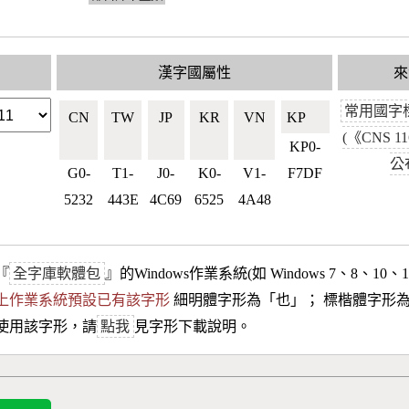
漢字國屬性
來
常用國字
CN
TW
JP
KR
VN
KP🇰🇵
(《CNS 1
🇨🇳
🇹🇼
🇯🇵
🇰🇷
🇻🇳
KP0-
公
G0-
T1-
J0-
K0-
V1-
F7DF
5232
443E
4C69
6525
4A48
『
全字庫軟體包
』的Windows作業系統(如 Windows 7、8、10、
10以上作業系統預設已有該字形
細明體字形為「
也
」； 標楷體字形
使用該字形，請
點我
見字形下載說明。