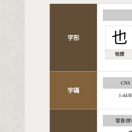
也
字形
楷體
CNS
字碼
1-443
發音/拼