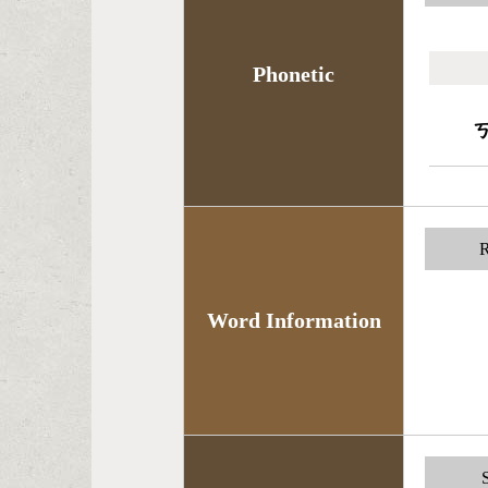
Phonetic
R
Word Information