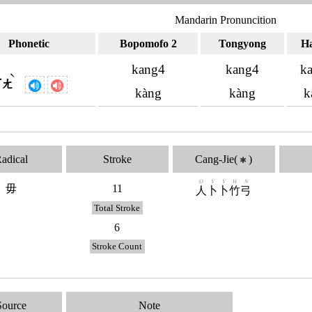
Mandarin Pronuncition
Phonetic
Bopomofo 2
Tongyong
H
kang4
kang4
k
ˋ
ㄎㄤ
kàng
kàng
k
adical
Stroke
Cang-Jie(
)
✱
O
Y
Y
H
N
毋
11
人
卜
卜
竹
弓
Total Stroke
6
Stroke Count
Source
Note