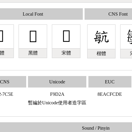
Local Font
CNS Font

󹴪
󹴪
體
黑體
宋體
楷體
CNS
Unicode
EUC
2-7C5E
F9D2A
8EACFCDE
暫編於Unicode使用者造字區
Sound / Pinyin