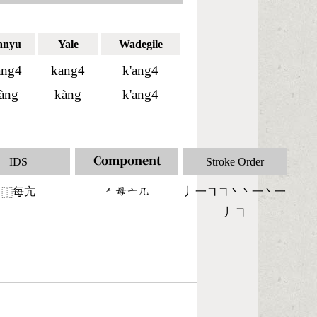
anyu
Yale
Wadegile
ang4
kang4
k'ang4
àng
kàng
k'ang4
IDS
Component
Stroke Order
每亢
󶀩󶄑󶁂󶀸
丿一㇕㇕丶丶一丶一
⿰
丿㇕