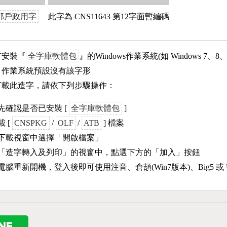
部戶政用字
此字為 CNS11643 第12字面暫編碼
有安裝『
全字庫軟體包
』的Windows作業系統(如 Windows 7、8
ows 作業系統預設沒有該字形
下載此造字，請依下列步驟操作：
先確認是否已安裝 [
全字庫軟體包
]
載 [
CNSPKG
/
OLF
/
ATB
] 檔案
下載視窗中選擇「開啟檔案」
「造字轉入及列印」的視窗中，點選下方的「加入」按鈕
電腦重新開機，登入後即可使用注音、倉頡(Win7版本)、Big5 或 U