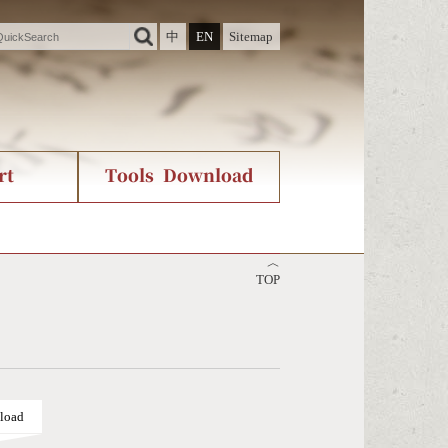
中
EN
Sitemap
rt
Tools Download
ry
rvice
International Org.
Stroke Count Query
︿
Unicode Query
TOP
load