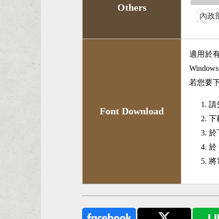
Others
內政
適用於
Wind
若您要
請
Font Download
下
於
於
將