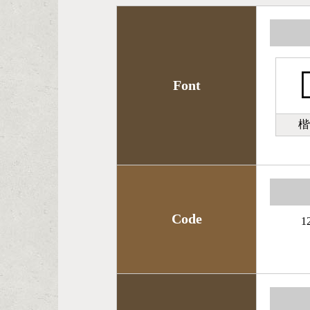

Font
楷
Code
1