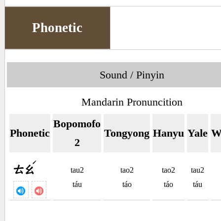
Phonetic
Sound / Pinyin
Mandarin Pronuncition
Bopomofo
Phonetic
Tongyong
Hanyu
Yale
W
2
ˊ
ㄊㄠ
tau2
tao2
tao2
tau2
táu
táo
táo
táu