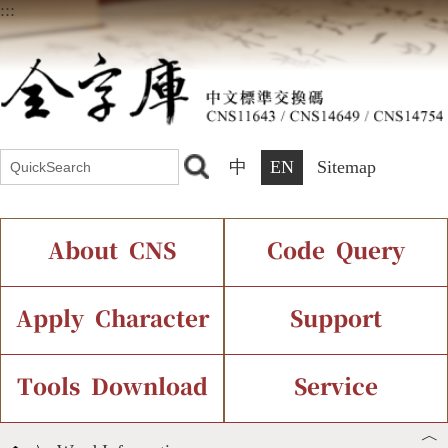
:::
中
EN
Sitemap
About CNS
Code Query
Introduction
IDS Query
Current Status
Apply Character
Support
Chinese Code Status
Components Query
Application Process
Font Instant Display
Tools Download
Service
︿