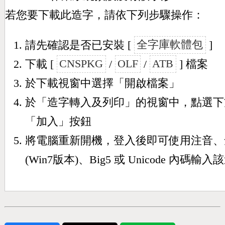
若您要下載此造字，請依下列步驟操作：
請先確認是否已安裝 [
全字庫軟體包
]
下載 [
CNSPKG
/
OLF
/
ATB
] 檔案
於下載視窗中選擇「開啟檔案」
於「造字轉入及列印」的視窗中，點選下
「加入」按鈕
將電腦重新開機，登入後即可使用注音、
(Win7版本)、Big5 或 Unicode 內碼輸入