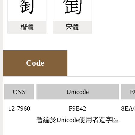
楷體
宋體
Code
CNS
Unicode
E
12-7960
F9E42
8EA
暫編於Unicode使用者造字區