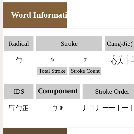
Word Information
Radical
Stroke
Cang-Jie(
P
O
J
勹
9
7
心
人
十
Total Stroke
Stroke Count
IDS
Stroke Order
Component
勹𦈢
丿㇕丿一一丨一
󶀿󶆄
⿹