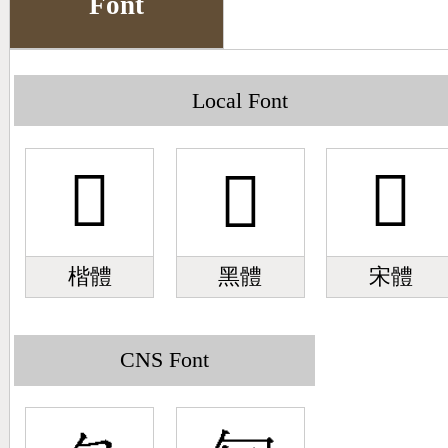
Font
Big5 Query
Pinyin Query
Symbol Index
Local Font
Pinyin Word Index
󹹂
󹹂
󹹂
楷體
黑體
宋體
CNS Font